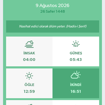
9 Ağustos 2026
Kültür Sanat
26 Safer 1448
Magazin
Nasihat edici olarak ölüm yeter. (Hadis-i Şerif)
Medya
Politika
İMSAK
GÜNEŞ
Sağlık
04:00
05:43
Spor
Turizm
ÖĞLE
İKINDI
12:59
16:51
Yaşam