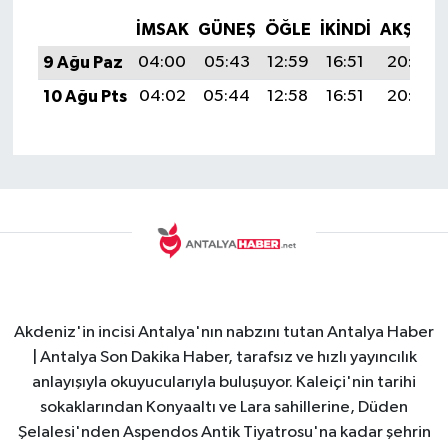
İMSAK
GÜNEŞ
ÖĞLE
İKINDI
AKŞAM
9 Ağu Paz
04:00
05:43
12:59
16:51
20:05
10 Ağu Pts
04:02
05:44
12:58
16:51
20:03
Akdeniz'in incisi Antalya'nın nabzını tutan Antalya Haber
| Antalya Son Dakika Haber, tarafsız ve hızlı yayıncılık
anlayışıyla okuyucularıyla buluşuyor. Kaleiçi'nin tarihi
sokaklarından Konyaaltı ve Lara sahillerine, Düden
Şelalesi'nden Aspendos Antik Tiyatrosu'na kadar şehrin