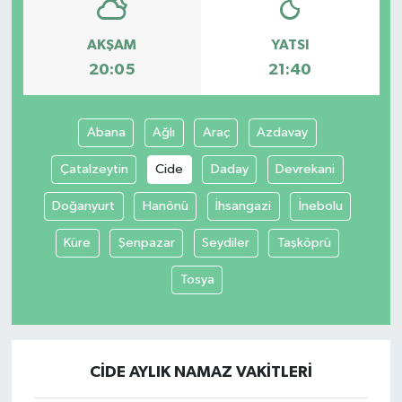
AKŞAM
YATSI
20:05
21:40
Abana
Ağlı
Araç
Azdavay
Çatalzeytin
Cide
Daday
Devrekani
Doğanyurt
Hanönü
İhsangazi
İnebolu
Küre
Şenpazar
Seydiler
Taşköprü
Tosya
CIDE AYLIK NAMAZ VAKITLERI