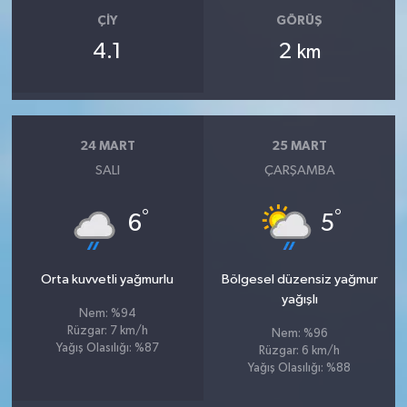
ÇIY
GÖRÜŞ
4.1
2
km
24 MART
25 MART
SALI
ÇARŞAMBA
°
°
6
5
Orta kuvvetli yağmurlu
Bölgesel düzensiz yağmur
yağışlı
Nem: %94
Rüzgar: 7 km/h
Nem: %96
Yağış Olasılığı: %87
Rüzgar: 6 km/h
Yağış Olasılığı: %88