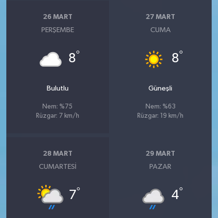
26 MART
27 MART
PERŞEMBE
CUMA
°
°
8
8
Bulutlu
Güneşli
Nem: %75
Nem: %63
Rüzgar: 7 km/h
Rüzgar: 19 km/h
28 MART
29 MART
CUMARTESI
PAZAR
°
°
7
4