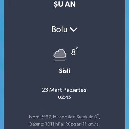
ŞU AN
Kültür Sanat
Magazin
Bolu
Medya
°
8
Politika
Sağlık
Sisli
Spor
23 Mart Pazartesi
02:45
Turizm
Yaşam
°
Nem: %97, Hissedilen Sıcaklık: 5
,
Basınç: 1011 hPa, Rüzgar: 11 km/s,