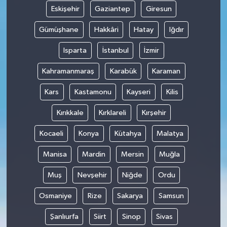
Eskişehir
Gaziantep
Giresun
Gümüşhane
Hakkâri
Hatay
Iğdır
Isparta
İstanbul
İzmir
Kahramanmaraş
Karabük
Karaman
Kars
Kastamonu
Kayseri
Kilis
Kırıkkale
Kırklareli
Kırşehir
Kocaeli
Konya
Kütahya
Malatya
Manisa
Mardin
Mersin
Muğla
Muş
Nevşehir
Niğde
Ordu
Osmaniye
Rize
Sakarya
Samsun
Şanlıurfa
Siirt
Sinop
Sivas