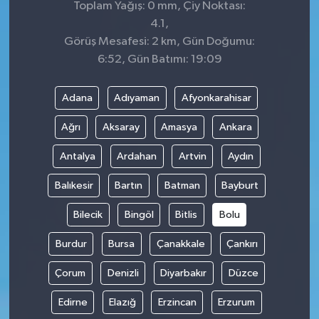
Toplam Yağış: 0 mm, Çiy Noktası:
4.1,
Görüş Mesafesi: 2 km, Gün Doğumu:
6:52, Gün Batımı: 19:09
Adana
Adıyaman
Afyonkarahisar
Ağrı
Aksaray
Amasya
Ankara
Antalya
Ardahan
Artvin
Aydın
Balıkesir
Bartın
Batman
Bayburt
Bilecik
Bingöl
Bitlis
Bolu
Burdur
Bursa
Çanakkale
Çankırı
Çorum
Denizli
Diyarbakır
Düzce
Edirne
Elazığ
Erzincan
Erzurum