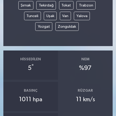
Şırnak
Tekirdağ
Tokat
Trabzon
Tunceli
Uşak
Van
Yalova
Yozgat
Zonguldak
HISSEDILEN
NEM
°
5
%97
BASINÇ
RÜZGAR
1011
11
hpa
km/s