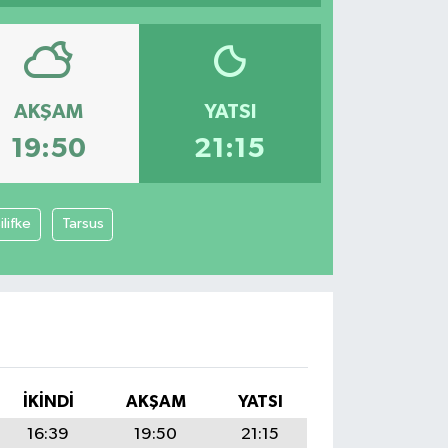
AKŞAM
YATSI
19:50
21:15
ilifke
Tarsus
İKINDI
AKŞAM
YATSI
16:39
19:50
21:15