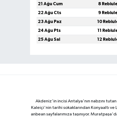
21 Ağu Cum
8 Rebiul
22 Ağu Cts
9 Rebiul
23 Ağu Paz
10 Rebiul
24 Ağu Pts
11 Rebiul
25 Ağu Sal
12 Rebiul
Akdeniz'in incisi Antalya'nın nabzını tutan 
Kaleiçi'nin tarihi sokaklarından Konyaaltı v
anbean sayfalarımıza taşınıyor. Muratpaşa'