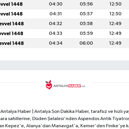
evvel 1448
04:30
05:56
12:50
evvel 1448
04:31
05:57
12:50
evvel 1448
04:32
05:58
12:49
evvel 1448
04:33
05:59
12:49
evvel 1448
04:34
06:00
12:49
Antalya Haber | Antalya Son Dakika Haber, tarafsız ve hızlı yay
e Lara sahillerine, Düden Şelalesi'nden Aspendos Antik Tiyatr
dan Kepez'e, Alanya'dan Manavgat'a, Kemer'den Finike'ye kad