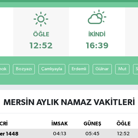
ÖĞLE
İKINDI
12:52
16:39
ncık
Bozyazı
Çamlıyayla
Erdemli
Gülnar
Mut
S
MERSIN AYLIK NAMAZ VAKITLERI
CRİ
İMSAK
GÜNEŞ
ÖĞLE
er 1448
04:13
05:45
12:52