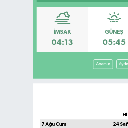
Kültür Sanat
Magazin
İMSAK
GÜNEŞ
Medya
04:13
05:45
Politika
Anamur
Aydı
Sağlık
Spor
Turizm
Yaşam
Hİ
7 Ağu Cum
24 Saf