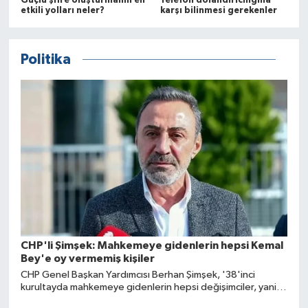
Güçlü şifre oluşturmanın en
Telefon dolandırıcılığına
etkili yolları neler?
karşı bilinmesi gerekenler
Politika
CHP'li Şimşek: Mahkemeye gidenlerin hepsi Kemal
Bey'e oy vermemiş kişiler
CHP Genel Başkan Yardımcısı Berhan Şimşek, '38'inci
kurultayda mahkemeye gidenlerin hepsi değişimciler, yani
kendi aralarındakiler, Kemal Bey'e oy vermemiş olanlar. Niye