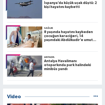
İspanya’da küçük uçak düştü: 2
kişi hayatını kaybetti
SAĞLIK
8 yaşında hayatını kaybeden
çocuğun karaciğeri, 14
yaşındaki Abdülkadir’e umut
oldu
ANTALYA
Antalya Havalimanı
otoparkında park halindeki
minibüs yandı
Video