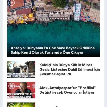
Antalya: Dünyanın En Çok Mavi Bayrak Ödülüne
Sahip Kenti Olarak Turizmde Öne Çıkıyor
Kaleiçi'nin Dünya Kültür Miras
Geçici Listesine Dahil Edilmesi İçin
Çalışma Başlatıldı
Alex, Antalyaspor'un "Profilini"
Değiştirecek Oyuncular İstiyor