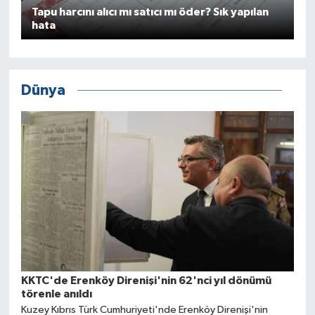
Tapu harcını alıcı mı satıcı mı öder? Sık yapılan
hata
Dünya
KKTC'de Erenköy Direnişi'nin 62'nci yıl dönümü
törenle anıldı
Kuzey Kıbrıs Türk Cumhuriyeti'nde Erenköy Direnişi'nin