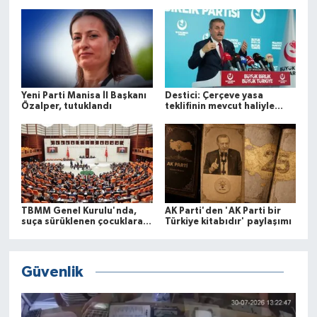
gittiler peki? Çünkü oy kullanırken mama vardı, mama. Biri
dedi ki 'sen bana 1 koyun verdin, öteki 5 koyun almış'. Kavga
buradan çıkıyor' dedi.
Yeni Parti Manisa İl Başkanı
Destici: Çerçeve yasa
Özalper, tutuklandı
teklifinin mevcut haliyle
kabulünü doğru
bulmuyoruz
TBMM Genel Kurulu'nda,
AK Parti'den 'AK Parti bir
suça sürüklenen çocuklara
Türkiye kitabıdır' paylaşımı
ilişkin düzenlemeleri de
içeren teklifin 6 maddesi
kabul edildi
Güvenlik