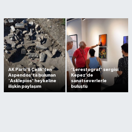
Kültür Sanat
Magazin
Medya
Politika
AK Parti'li Çelik'ten
‘Lerestograf’ sergisi
Sağlık
Aspendos'ta bulunan
Kepez’de
'Asklepios' heykeline
sanatseverlerle
Spor
ilişkin paylaşım
buluştu
Turizm
Yaşam