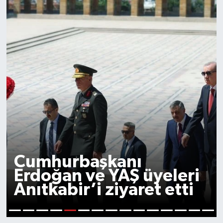
Kılıçdaroğlu’ndan
‘Terörsüz Türkiye’
sürecine ilişkin açıklama
6
1
2
3
4
5
7
8
9
10
11
12
13
14
15