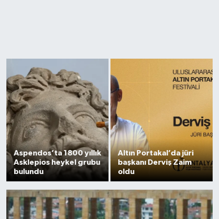
Aspendos’ta 1800 yıllık
Altın Portakal’da jüri
Asklepios heykel grubu
başkanı Derviş Zaim
bulundu
oldu