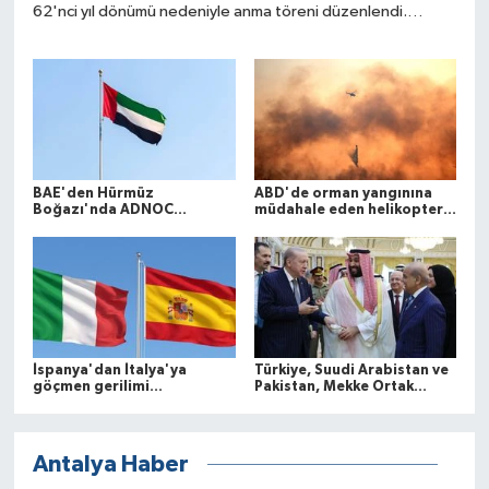
62'nci yıl dönümü nedeniyle anma töreni düzenlendi.
Törene katılan KKTC Cumhurbaşkanı Tufan Erhürman,
direnişin Kıbrıs Türk halkının varoluş mücadelesindeki
önemine vurgu yaparak, çocuklara barış ve güven içinde bir
gelecek bırakma sorumluluğuna dikkat çekti.
BAE'den Hürmüz
ABD'de orman yangınına
Boğazı'nda ADNOC
müdahale eden helikopter
gemisine yönelik saldırıya
düştü
kınama
İspanya'dan İtalya'ya
Türkiye, Suudi Arabistan ve
göçmen gerilimi
Pakistan, Mekke Ortak
misillemesi: Geçici sınır
Savunma Anlaşması'nı
kontrolleri başlatılıyor
imzaladı
Antalya Haber