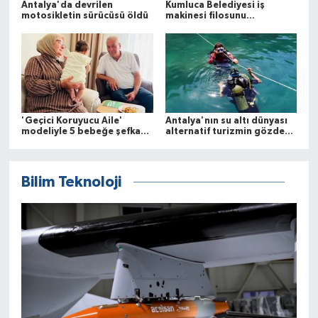
Antalya'da devrilen
Kumluca Belediyesi iş
motosikletin sürücüsü öldü
makinesi filosunu
güçlendirdi
'Geçici Koruyucu Aile'
Antalya'nın su altı dünyası
modeliyle 5 bebeğe şefkat
alternatif turizmin gözdesi
yuvası olan çift, 6'ncı
oldu
bebeği bekliyor
Bilim Teknoloji