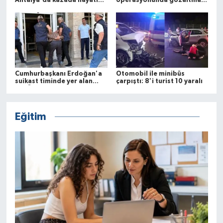
Antalya'da kazada hayatını
operasyonunda gözaltına
kaybetti
alınan zanlı tutuklandı
Cumhurbaşkanı Erdoğan'a
Otomobil ile minibüs
suikast timinde yer alan
çarpıştı: 8'i turist 10 yaralı
FETÖ mensubunun ablasına
gözaltı
Eğitim