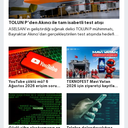
TOLUN P’den Akıncı ile tam isabetli test atışı
ASELSAN’ın geliştirdiği sığınak delici TOLUN P mühimmatı,
Bayraktar Akıncı’dan gerçekleştirilen test atışında hedefi
tam isabetle vurdu.
YouTube çöktü mü? 6
TEKNOFEST Mavi Vatan
Ağustos 2026 erişim sorunu
2026 için ziyaretçi kayıtları
son durum
başladı