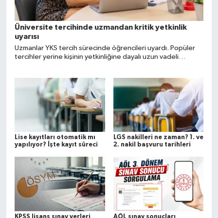
Üniversite tercihinde uzmandan kritik yetkinlik
uyarısı
Uzmanlar YKS tercih sürecinde öğrencileri uyardı. Popüler
tercihler yerine kişinin yetkinliğine dayalı uzun vadeli
planlama öneriliyor.
Lise kayıtları otomatik mı
LGS nakilleri ne zaman? 1. ve
yapılıyor? İşte kayıt süreci
2. nakil başvuru tarihleri
KPSS lisans sınav yerleri
AÖL sınav sonuçları