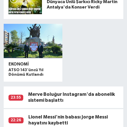
Dünyaca Ünlü Şarkıcı Ricky Martin
Antalya'da Konser Verdi
EKONOMI
ATSO 143'üncü Yıl
Dönümü Kutlandı
Merve Boluğur Instagram'da abonelik
23:55
sistemi başlattı
Lionel Messi'nin babası Jorge Messi
22:26
hayatını kaybetti