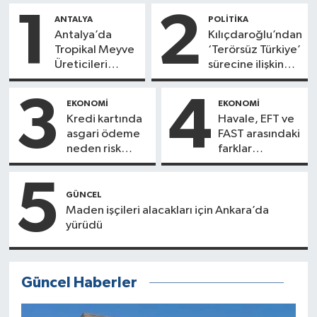
1
2
ANTALYA
POLITIKA
Antalya’da
Kılıçdaroğlu’ndan
Tropikal Meyve
‘Terörsüz Türkiye’
Üreticileri
sürecine ilişkin
Sıcakta Mesai
açıklama
Yapıyor
3
4
EKONOMI
EKONOMI
Kredi kartında
Havale, EFT ve
asgari ödeme
FAST arasındaki
neden risk
farklar
oluşturuyor?
nelerdir?
5
GÜNCEL
Maden işçileri alacakları için Ankara’da
yürüdü
Güncel Haberler