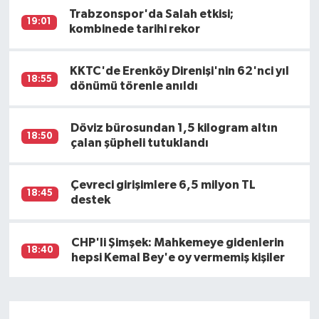
Trabzonspor'da Salah etkisi;
19:01
kombinede tarihi rekor
KKTC'de Erenköy Direnişi'nin 62'nci yıl
18:55
dönümü törenle anıldı
Döviz bürosundan 1,5 kilogram altın
18:50
çalan şüpheli tutuklandı
Çevreci girişimlere 6,5 milyon TL
18:45
destek
CHP'li Şimşek: Mahkemeye gidenlerin
18:40
hepsi Kemal Bey'e oy vermemiş kişiler