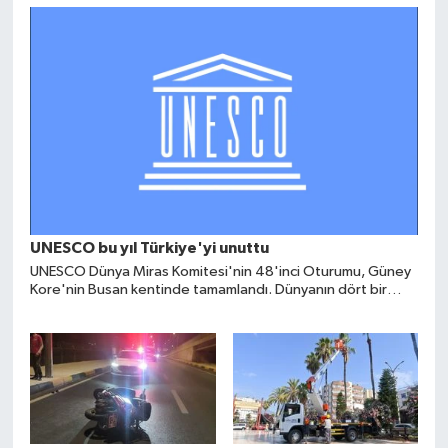
UNESCO bu yıl Türkiye'yi unuttu
UNESCO Dünya Miras Komitesi'nin 48'inci Oturumu, Güney
Kore'nin Busan kentinde tamamlandı. Dünyanın dört bir
yanından yeni kültürel ve doğal miras alanları Dünya Miras
Listesi'ne kabul edilirken, bu yıl listede Türkiye'den yeni bir
eser yer almadı.