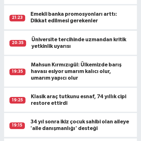
Emekli banka promosyonları arttı:
21:23
Dikkat edilmesi gerekenler
Üniversite tercihinde uzmandan kritik
20:35
yetkinlik uyarısı
Mahsun Kırmızıgül: Ülkemizde barış
havası esiyor umarım kalıcı olur,
19:35
umarım yapıcı olur
Klasik araç tutkunu esnaf, 74 yıllık cipi
19:25
restore ettirdi
34 yıl sonra ikiz çocuk sahibi olan aileye
19:15
'aile danışmanlığı' desteği