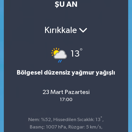
ŞU AN
Kültür Sanat
Magazin
Kırıkkale
Medya
°
13
Politika
Sağlık
Bölgesel düzensiz yağmur yağışlı
Spor
23 Mart Pazartesi
17:00
Turizm
Yaşam
°
Nem: %52, Hissedilen Sıcaklık: 13
,
Basınç: 1007 hPa, Rüzgar: 5 km/s,