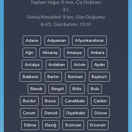
Toplam Yağış: 0 mm, Çiy Noktası:
3.1,
Görüş Mesafesi: 9 km, Gün Doğumu:
6:45, Gün Batımı: 19:01
Adana
Adıyaman
Afyonkarahisar
Ağrı
Aksaray
Amasya
Ankara
Antalya
Ardahan
Artvin
Aydın
Balıkesir
Bartın
Batman
Bayburt
Bilecik
Bingöl
Bitlis
Bolu
Burdur
Bursa
Çanakkale
Çankırı
Çorum
Denizli
Diyarbakır
Düzce
Edirne
Elazığ
Erzincan
Erzurum