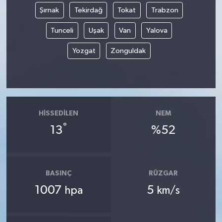
Şırnak
Tekirdağ
Tokat
Trabzon
Tunceli
Uşak
Van
Yalova
Yozgat
Zonguldak
HISSEDILEN
NEM
°
13
%52
BASINÇ
RÜZGAR
1007
5
hpa
km/s