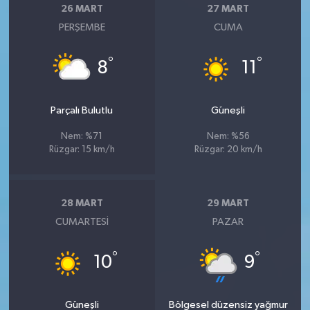
26 MART
27 MART
PERŞEMBE
CUMA
°
°
8
11
Parçalı Bulutlu
Güneşli
Nem: %71
Nem: %56
Rüzgar: 15 km/h
Rüzgar: 20 km/h
28 MART
29 MART
CUMARTESI
PAZAR
°
°
10
9
Güneşli
Bölgesel düzensiz yağmur