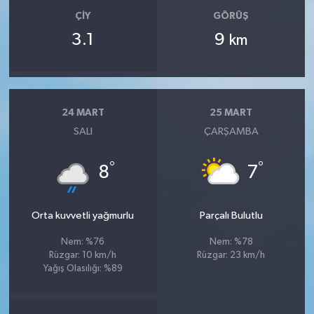
ÇIY
GÖRÜŞ
3.1
9
km
24 MART
25 MART
SALI
ÇARŞAMBA
°
°
8
7
Orta kuvvetli yağmurlu
Parçalı Bulutlu
Nem: %76
Nem: %78
Rüzgar: 10 km/h
Rüzgar: 23 km/h
Yağış Olasılığı: %89