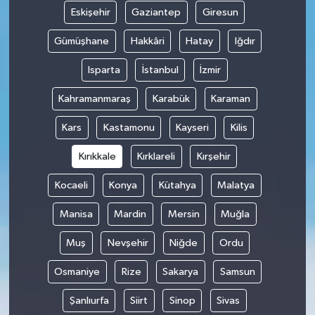
Eskişehir
Gaziantep
Giresun
Gümüşhane
Hakkâri
Hatay
Iğdır
Isparta
İstanbul
İzmir
Kahramanmaraş
Karabük
Karaman
Kars
Kastamonu
Kayseri
Kilis
Kırıkkale
Kırklareli
Kırşehir
Kocaeli
Konya
Kütahya
Malatya
Manisa
Mardin
Mersin
Muğla
Muş
Nevşehir
Niğde
Ordu
Osmaniye
Rize
Sakarya
Samsun
Şanlıurfa
Siirt
Sinop
Sivas