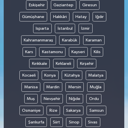
Eskişehir
Gaziantep
Giresun
Gümüşhane
Hakkâri
Hatay
Iğdır
Isparta
İstanbul
İzmir
Kahramanmaraş
Karabük
Karaman
Kars
Kastamonu
Kayseri
Kilis
Kırıkkale
Kırklareli
Kırşehir
Kocaeli
Konya
Kütahya
Malatya
Manisa
Mardin
Mersin
Muğla
Muş
Nevşehir
Niğde
Ordu
Osmaniye
Rize
Sakarya
Samsun
Şanlıurfa
Siirt
Sinop
Sivas