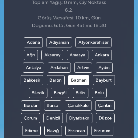
Toplam Yağış: 0 mm, Çiy Noktası:
6.2,
Görüş Mesafesi: 10 km, Gün
Doğumu: 6:15, Gün Batımı: 18:30
Adana
Adıyaman
Afyonkarahisar
Ağrı
Aksaray
Amasya
Ankara
Antalya
Ardahan
Artvin
Aydın
Balıkesir
Bartın
Batman
Bayburt
Bilecik
Bingöl
Bitlis
Bolu
Burdur
Bursa
Çanakkale
Çankırı
Çorum
Denizli
Diyarbakır
Düzce
Edirne
Elazığ
Erzincan
Erzurum