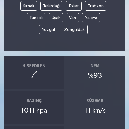
Şırnak
Tekirdağ
Tokat
Trabzon
Tunceli
Uşak
Van
Yalova
Yozgat
Zonguldak
HISSEDILEN
NEM
°
7
%93
BASINÇ
RÜZGAR
1011
11
hpa
km/s