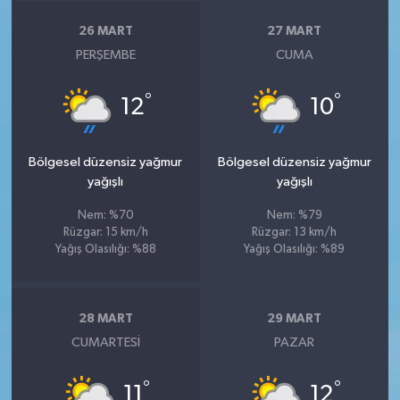
26 MART
27 MART
PERŞEMBE
CUMA
°
°
12
10
Bölgesel düzensiz yağmur
Bölgesel düzensiz yağmur
yağışlı
yağışlı
Nem: %70
Nem: %79
Rüzgar: 15 km/h
Rüzgar: 13 km/h
Yağış Olasılığı: %88
Yağış Olasılığı: %89
28 MART
29 MART
CUMARTESI
PAZAR
°
°
11
12