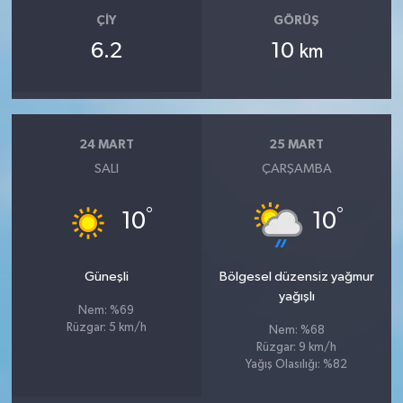
ÇIY
GÖRÜŞ
6.2
10
km
24 MART
25 MART
SALI
ÇARŞAMBA
°
°
10
10
Güneşli
Bölgesel düzensiz yağmur
yağışlı
Nem: %69
Rüzgar: 5 km/h
Nem: %68
Rüzgar: 9 km/h
Yağış Olasılığı: %82