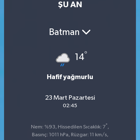
ŞU AN
Kültür Sanat
Magazin
Batman
Medya
°
14
Politika
Sağlık
Hafif yağmurlu
Spor
23 Mart Pazartesi
02:45
Turizm
Yaşam
°
Nem: %93, Hissedilen Sıcaklık: 7
,
Basınç: 1011 hPa, Rüzgar: 11 km/s,