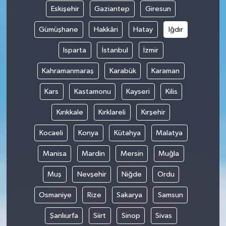
Eskişehir
Gaziantep
Giresun
Gümüşhane
Hakkâri
Hatay
Iğdır
Isparta
İstanbul
İzmir
Kahramanmaraş
Karabük
Karaman
Kars
Kastamonu
Kayseri
Kilis
Kırıkkale
Kırklareli
Kırşehir
Kocaeli
Konya
Kütahya
Malatya
Manisa
Mardin
Mersin
Muğla
Muş
Nevşehir
Niğde
Ordu
Osmaniye
Rize
Sakarya
Samsun
Şanlıurfa
Siirt
Sinop
Sivas