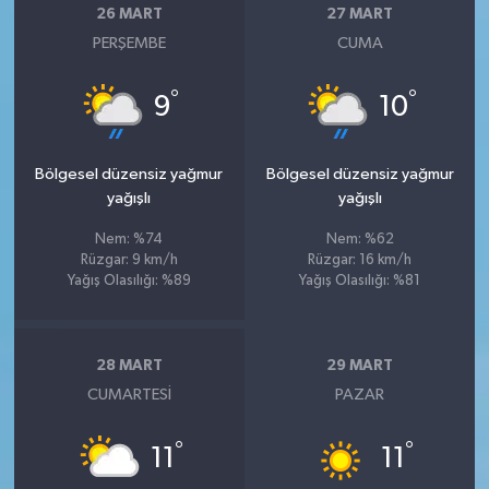
26 MART
27 MART
PERŞEMBE
CUMA
°
°
9
10
Bölgesel düzensiz yağmur
Bölgesel düzensiz yağmur
yağışlı
yağışlı
Nem: %74
Nem: %62
Rüzgar: 9 km/h
Rüzgar: 16 km/h
Yağış Olasılığı: %89
Yağış Olasılığı: %81
28 MART
29 MART
CUMARTESI
PAZAR
°
°
11
11