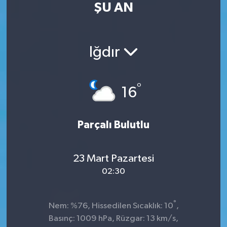
ŞU AN
Kültür Sanat
Magazin
Iğdır
Medya
°
16
Politika
Sağlık
Parçalı Bulutlu
Spor
23 Mart Pazartesi
02:30
Turizm
Yaşam
°
Nem: %76, Hissedilen Sıcaklık: 10
,
Basınç: 1009 hPa, Rüzgar: 13 km/s,