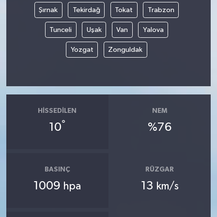
Şırnak
Tekirdağ
Tokat
Trabzon
Tunceli
Uşak
Van
Yalova
Yozgat
Zonguldak
HISSEDILEN
NEM
°
10
%76
BASINÇ
RÜZGAR
1009
13
hpa
km/s