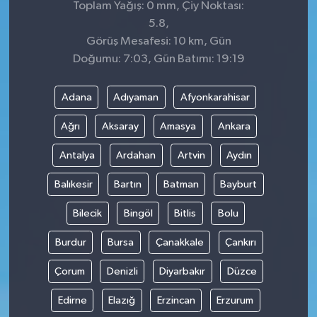
Toplam Yağış: 0 mm, Çiy Noktası:
5.8,
Görüş Mesafesi: 10 km, Gün
Doğumu: 7:03, Gün Batımı: 19:19
Adana
Adıyaman
Afyonkarahisar
Ağrı
Aksaray
Amasya
Ankara
Antalya
Ardahan
Artvin
Aydın
Balıkesir
Bartın
Batman
Bayburt
Bilecik
Bingöl
Bitlis
Bolu
Burdur
Bursa
Çanakkale
Çankırı
Çorum
Denizli
Diyarbakır
Düzce
Edirne
Elazığ
Erzincan
Erzurum