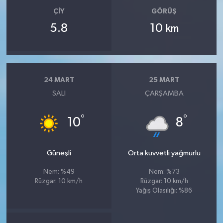
ÇIY
GÖRÜŞ
5.8
10
km
24 MART
25 MART
SALI
ÇARŞAMBA
°
°
10
8
Güneşli
Orta kuvvetli yağmurlu
Nem: %49
Nem: %73
Rüzgar: 10 km/h
Rüzgar: 10 km/h
Yağış Olasılığı: %86