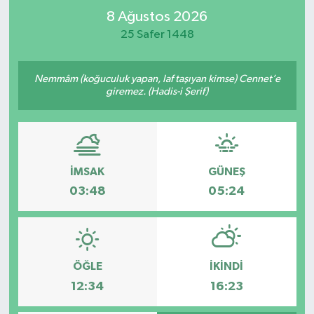
8 Ağustos 2026
Kültür Sanat
25 Safer 1448
Magazin
Nemmâm (koğuculuk yapan, laf taşıyan kimse) Cennet’e
giremez. (Hadis-i Şerif)
Medya
Politika
Sağlık
İMSAK
GÜNEŞ
03:48
05:24
Spor
Turizm
ÖĞLE
İKINDI
Yaşam
12:34
16:23