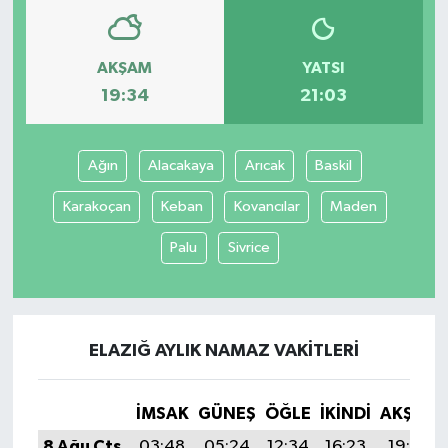
AKŞAM
YATSI
19:34
21:03
Ağın
Alacakaya
Arıcak
Baskil
Karakoçan
Keban
Kovancılar
Maden
Palu
Sivrice
ELAZIĞ AYLIK NAMAZ VAKITLERI
İMSAK
GÜNEŞ
ÖĞLE
İKINDI
AKŞAM
8 Ağu Cts
03:48
05:24
12:34
16:23
19:34