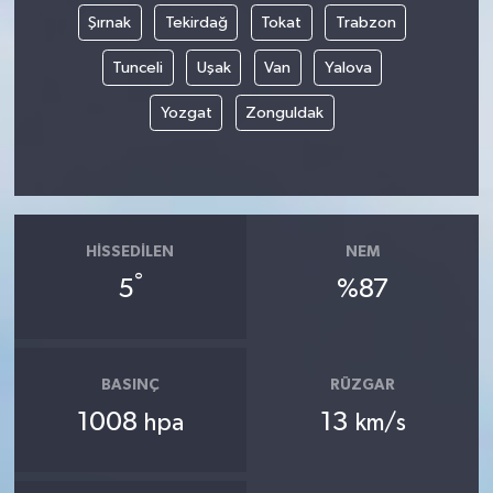
Şırnak
Tekirdağ
Tokat
Trabzon
Tunceli
Uşak
Van
Yalova
Yozgat
Zonguldak
HISSEDILEN
NEM
°
5
%87
BASINÇ
RÜZGAR
1008
13
hpa
km/s