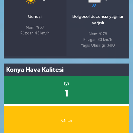
Güneşli
Bölgesel düzensiz yağmur
yağışlı
Nem: %67
Rüzgar: 43 km/h
Nem: %78
Rüzgar: 33 km/h
Yağış Olasılığı: %80
Konya Hava Kalitesi
İyi
1
Orta