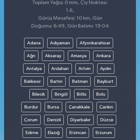
Toplam Yağış: 0 mm, Çiy Noktası:
1.6,
Görüş Mesafesi: 10 km, Gün
Doğumu: 6:49, Gün Batımı: 19:04
Adana
Adıyaman
Afyonkarahisar
Ağrı
Aksaray
Amasya
Ankara
Antalya
Ardahan
Artvin
Aydın
Balıkesir
Bartın
Batman
Bayburt
Bilecik
Bingöl
Bitlis
Bolu
Burdur
Bursa
Çanakkale
Çankırı
Çorum
Denizli
Diyarbakır
Düzce
Edirne
Elazığ
Erzincan
Erzurum