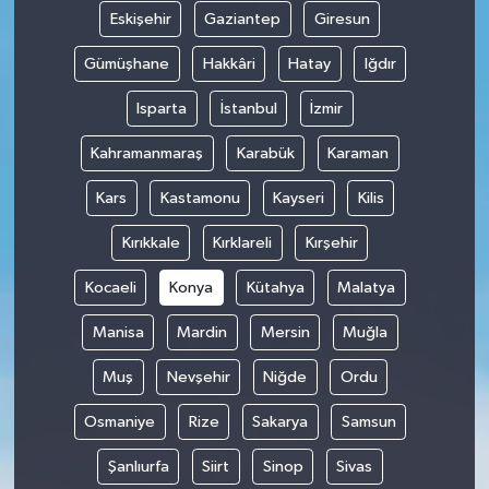
Eskişehir
Gaziantep
Giresun
Gümüşhane
Hakkâri
Hatay
Iğdır
Isparta
İstanbul
İzmir
Kahramanmaraş
Karabük
Karaman
Kars
Kastamonu
Kayseri
Kilis
Kırıkkale
Kırklareli
Kırşehir
Kocaeli
Konya
Kütahya
Malatya
Manisa
Mardin
Mersin
Muğla
Muş
Nevşehir
Niğde
Ordu
Osmaniye
Rize
Sakarya
Samsun
Şanlıurfa
Siirt
Sinop
Sivas