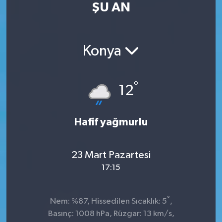
ŞU AN
Kültür Sanat
Magazin
Konya
Medya
°
12
Politika
Sağlık
Hafif yağmurlu
Spor
23 Mart Pazartesi
17:15
Turizm
Yaşam
°
Nem: %87, Hissedilen Sıcaklık: 5
,
Basınç: 1008 hPa, Rüzgar: 13 km/s,