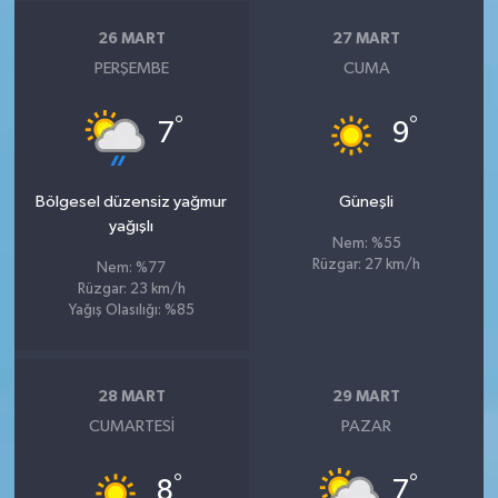
26 MART
27 MART
PERŞEMBE
CUMA
°
°
7
9
Bölgesel düzensiz yağmur
Güneşli
yağışlı
Nem: %55
Rüzgar: 27 km/h
Nem: %77
Rüzgar: 23 km/h
Yağış Olasılığı: %85
28 MART
29 MART
CUMARTESI
PAZAR
°
°
8
7