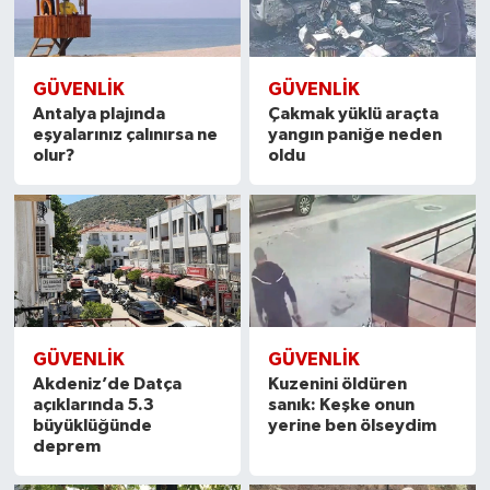
GÜVENLIK
GÜVENLIK
Antalya plajında
Çakmak yüklü araçta
eşyalarınız çalınırsa ne
yangın paniğe neden
olur?
oldu
GÜVENLIK
GÜVENLIK
Akdeniz’de Datça
Kuzenini öldüren
açıklarında 5.3
sanık: Keşke onun
büyüklüğünde
yerine ben ölseydim
deprem