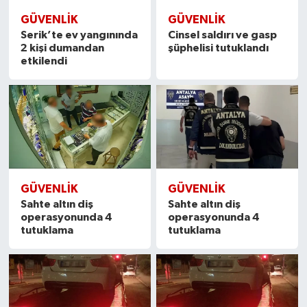
GÜVENLIK
GÜVENLIK
Serik’te ev yangınında
Cinsel saldırı ve gasp
2 kişi dumandan
şüphelisi tutuklandı
etkilendi
GÜVENLIK
GÜVENLIK
Sahte altın diş
Sahte altın diş
operasyonunda 4
operasyonunda 4
tutuklama
tutuklama