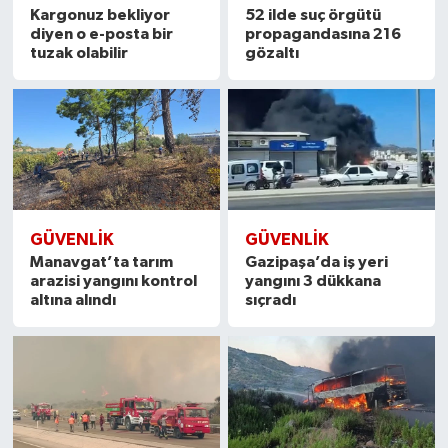
Kargonuz bekliyor
52 ilde suç örgütü
diyen o e-posta bir
propagandasına 216
tuzak olabilir
gözaltı
GÜVENLIK
GÜVENLIK
Manavgat’ta tarım
Gazipaşa’da iş yeri
arazisi yangını kontrol
yangını 3 dükkana
altına alındı
sıçradı