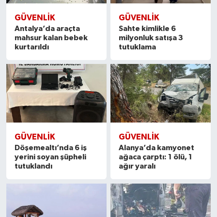
GÜVENLIK
GÜVENLIK
Antalya’da araçta
Sahte kimlikle 6
mahsur kalan bebek
milyonluk satışa 3
kurtarıldı
tutuklama
GÜVENLIK
GÜVENLIK
Döşemealtı’nda 6 iş
Alanya’da kamyonet
yerini soyan şüpheli
ağaca çarptı: 1 ölü, 1
tutuklandı
ağır yaralı