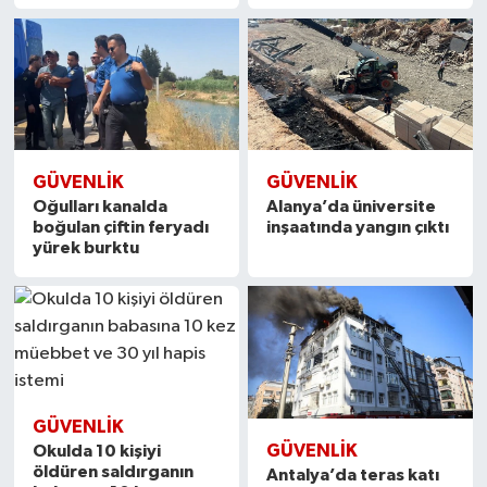
GÜVENLIK
GÜVENLIK
Oğulları kanalda
Alanya’da üniversite
boğulan çiftin feryadı
inşaatında yangın çıktı
yürek burktu
GÜVENLIK
GÜVENLIK
Okulda 10 kişiyi
öldüren saldırganın
Antalya’da teras katı