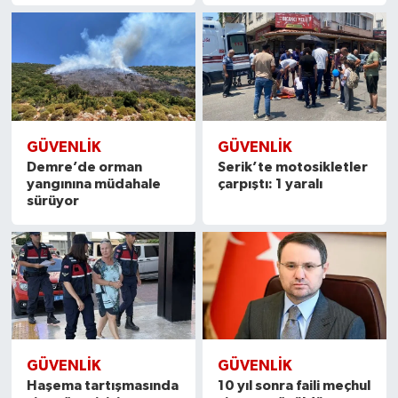
GÜVENLIK
GÜVENLIK
Demre’de orman
Serik’te motosikletler
yangınına müdahale
çarpıştı: 1 yaralı
sürüyor
GÜVENLIK
GÜVENLIK
Haşema tartışmasında
10 yıl sonra faili meçhul