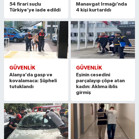
54 firari suçlu
Manavgat Irmağı’nda
Türkiye’ye iade edildi
4 kişi kurtarıldı
GÜVENLIK
GÜVENLIK
Alanya’da gasp ve
Eşinin cesedini
kovalamaca: Şüpheli
parçalayıp çöpe atan
tutuklandı
kadın: Aklıma iblis
girmiş