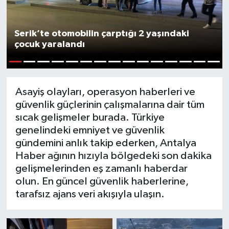
Kültür Sanat
Serik’te otomobilin çarptığı 2 yaşındaki
çocuk yaralandı
Magazin
Medya
1
2
3
4
5
6
7
8
9
10
11
12
13
14
15
Asayiş olayları, operasyon haberleri ve
Politika
güvenlik güçlerinin çalışmalarına dair tüm
sıcak gelişmeler burada. Türkiye
Sağlık
genelindeki emniyet ve güvenlik
gündemini anlık takip ederken, Antalya
Spor
Haber ağının hızıyla bölgedeki son dakika
gelişmelerinden eş zamanlı haberdar
Turizm
olun. En güncel güvenlik haberlerine,
tarafsız ajans veri akışıyla ulaşın.
Yaşam