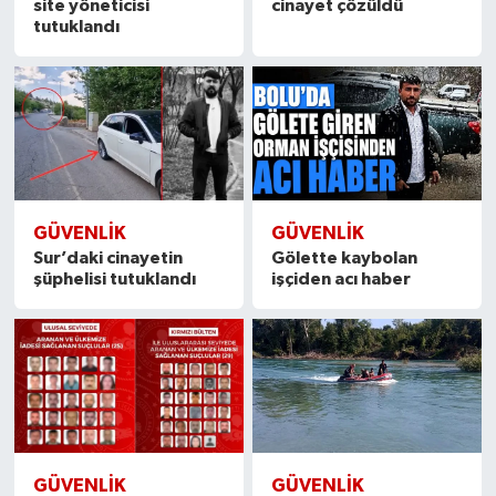
site yöneticisi
cinayet çözüldü
tutuklandı
GÜVENLIK
GÜVENLIK
Sur’daki cinayetin
Gölette kaybolan
şüphelisi tutuklandı
işçiden acı haber
GÜVENLIK
GÜVENLIK