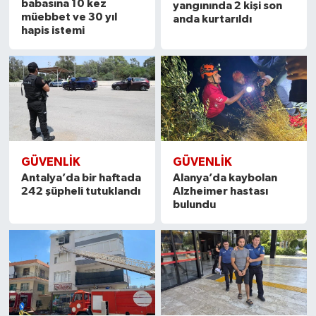
babasına 10 kez
yangınında 2 kişi son
müebbet ve 30 yıl
anda kurtarıldı
hapis istemi
GÜVENLIK
GÜVENLIK
Antalya’da bir haftada
Alanya’da kaybolan
242 şüpheli tutuklandı
Alzheimer hastası
bulundu