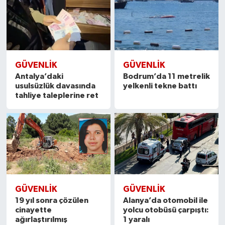
GÜVENLIK
GÜVENLIK
Antalya’daki
Bodrum’da 11 metrelik
usulsüzlük davasında
yelkenli tekne battı
tahliye taleplerine ret
GÜVENLIK
GÜVENLIK
19 yıl sonra çözülen
Alanya’da otomobil ile
cinayette
yolcu otobüsü çarpıştı:
ağırlaştırılmış
1 yaralı