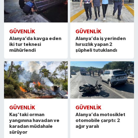
GÜVENLIK
GÜVENLIK
Alanya’da kavga eden
Alanya’da iş yerinden
iki tur teknesi
hırsızlık yapan 2
mühürlendi
şüpheli tutuklandı
GÜVENLIK
GÜVENLIK
Kaş’taki orman
Alanya’da motosiklet
yangınına havadan ve
otomobile çarptı: 2
karadan müdahale
ağır yaralı
sürüyor