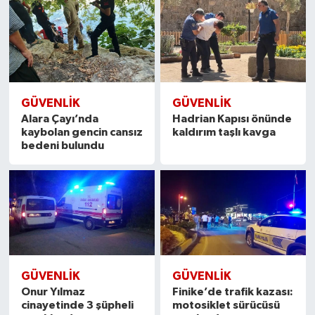
GÜVENLIK
GÜVENLIK
Alara Çayı’nda
Hadrian Kapısı önünde
kaybolan gencin cansız
kaldırım taşlı kavga
bedeni bulundu
GÜVENLIK
GÜVENLIK
Onur Yılmaz
Finike’de trafik kazası:
cinayetinde 3 şüpheli
motosiklet sürücüsü