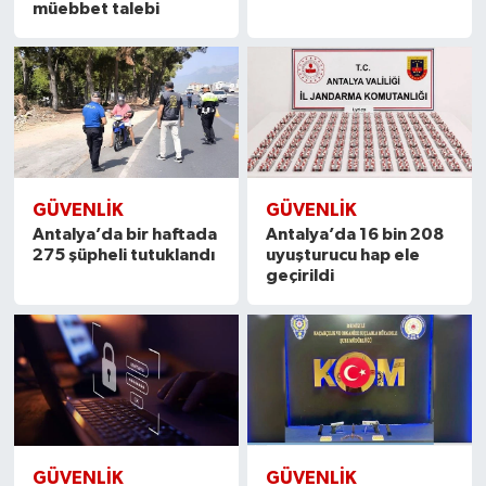
müebbet talebi
GÜVENLIK
GÜVENLIK
Antalya’da bir haftada
Antalya’da 16 bin 208
275 şüpheli tutuklandı
uyuşturucu hap ele
geçirildi
GÜVENLIK
GÜVENLIK