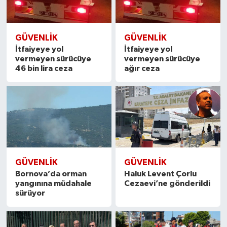
GÜVENLIK
GÜVENLIK
İtfaiyeye yol
İtfaiyeye yol
vermeyen sürücüye
vermeyen sürücüye
46 bin lira ceza
ağır ceza
GÜVENLIK
GÜVENLIK
Bornova’da orman
Haluk Levent Çorlu
yangınına müdahale
Cezaevi’ne gönderildi
sürüyor