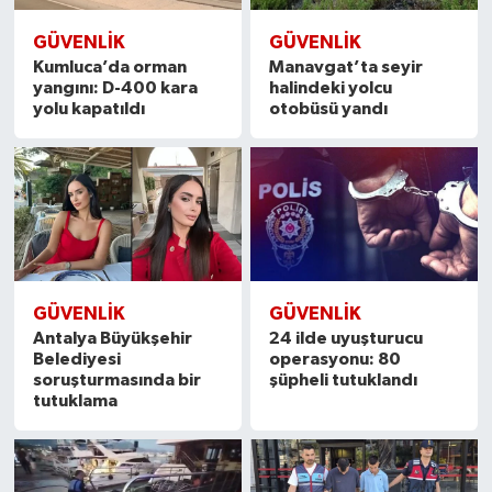
GÜVENLIK
GÜVENLIK
Kumluca’da orman
Manavgat’ta seyir
yangını: D-400 kara
halindeki yolcu
yolu kapatıldı
otobüsü yandı
GÜVENLIK
GÜVENLIK
Antalya Büyükşehir
24 ilde uyuşturucu
Belediyesi
operasyonu: 80
soruşturmasında bir
şüpheli tutuklandı
tutuklama