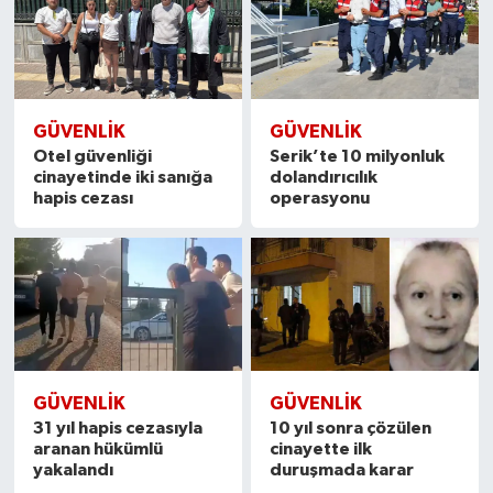
GÜVENLIK
GÜVENLIK
Otel güvenliği
Serik’te 10 milyonluk
cinayetinde iki sanığa
dolandırıcılık
hapis cezası
operasyonu
GÜVENLIK
GÜVENLIK
31 yıl hapis cezasıyla
10 yıl sonra çözülen
aranan hükümlü
cinayette ilk
yakalandı
duruşmada karar