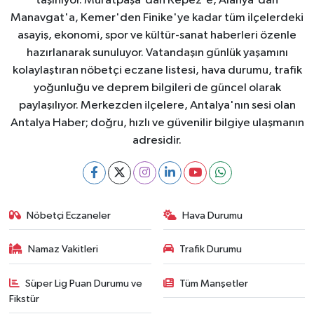
taşınıyor. Muratpaşa'dan Kepez'e, Alanya'dan
Manavgat'a, Kemer'den Finike'ye kadar tüm ilçelerdeki
asayiş, ekonomi, spor ve kültür-sanat haberleri özenle
hazırlanarak sunuluyor. Vatandaşın günlük yaşamını
kolaylaştıran nöbetçi eczane listesi, hava durumu, trafik
yoğunluğu ve deprem bilgileri de güncel olarak
paylaşılıyor. Merkezden ilçelere, Antalya'nın sesi olan
Antalya Haber; doğru, hızlı ve güvenilir bilgiye ulaşmanın
adresidir.
Nöbetçi Eczaneler
Hava Durumu
Namaz Vakitleri
Trafik Durumu
Süper Lig Puan Durumu ve
Tüm Manşetler
Fikstür