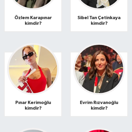
Kültür Sanat
Özlem Karapınar
Sibel Tan Çetinkaya
kimdir?
kimdir?
Magazin
Medya
Politika
Sağlık
Spor
Turizm
Pınar Kerimoğlu
Evrim Rızvanoğlu
kimdir?
kimdir?
Yaşam