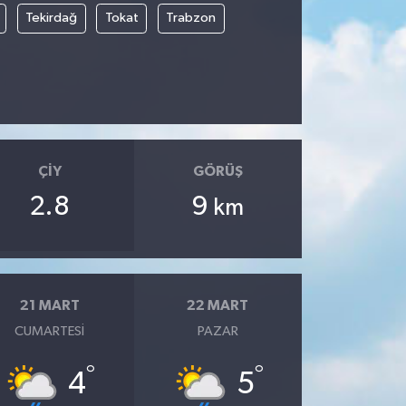
Tekirdağ
Tokat
Trabzon
ÇIY
GÖRÜŞ
2.8
9
km
21 MART
22 MART
CUMARTESI
PAZAR
°
°
4
5