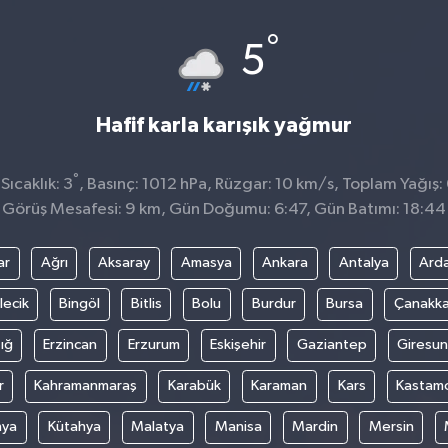
°
5
Hafif karla karışık yağmur
°
ıcaklık: 3
, Basınç: 1012 hPa, Rüzgar: 10 km/s, Toplam Yağış:
Görüş Mesafesi: 9 km, Gün Doğumu: 6:47, Gün Batımı: 18:44
ar
Ağrı
Aksaray
Amasya
Ankara
Antalya
Ard
lecik
Bingöl
Bitlis
Bolu
Burdur
Bursa
Çanakka
ığ
Erzincan
Erzurum
Eskişehir
Gaziantep
Giresun
r
Kahramanmaraş
Karabük
Karaman
Kars
Kastam
nya
Kütahya
Malatya
Manisa
Mardin
Mersin