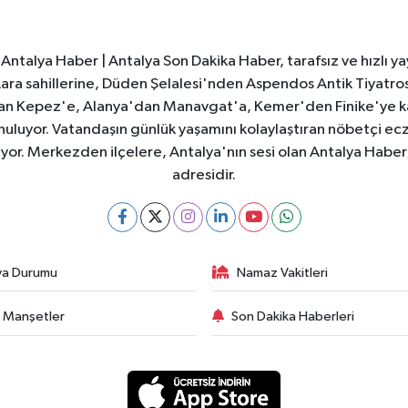
Antalya Haber | Antalya Son Dakika Haber, tarafsız ve hızlı yay
e Lara sahillerine, Düden Şelalesi'nden Aspendos Antik Tiyatr
dan Kepez'e, Alanya'dan Manavgat'a, Kemer'den Finike'ye kad
nuluyor. Vatandaşın günlük yaşamını kolaylaştıran nöbetçi ec
ıyor. Merkezden ilçelere, Antalya'nın sesi olan Antalya Haber; 
adresidir.
va Durumu
Namaz Vakitleri
 Manşetler
Son Dakika Haberleri