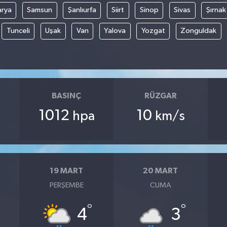
arya
Samsun
Şanlıurfa
Siirt
Sinop
Sivas
Şırnak
Tunceli
Uşak
Van
Yalova
Yozgat
Zonguldak
BASINÇ
RÜZGAR
1012
10
hpa
km/s
19 MART
20 MART
PERŞEMBE
CUMA
°
°
4
3