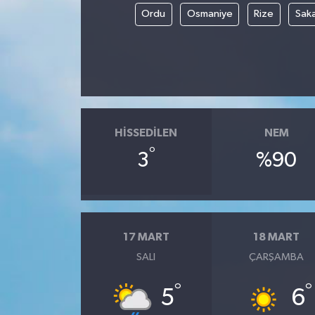
Ordu
Osmaniye
Rize
Sak
HISSEDILEN
NEM
°
3
%90
17 MART
18 MART
SALI
ÇARŞAMBA
°
°
5
6