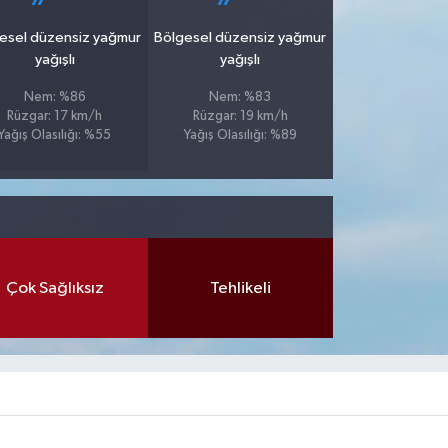
esel düzensiz yağmur
Bölgesel düzensiz yağmur
yağışlı
yağışlı
Nem: %86
Nem: %83
Rüzgar: 17 km/h
Rüzgar: 19 km/h
Yağış Olasılığı: %55
Yağış Olasılığı: %89
Çok Sağlıksız
Tehlikeli