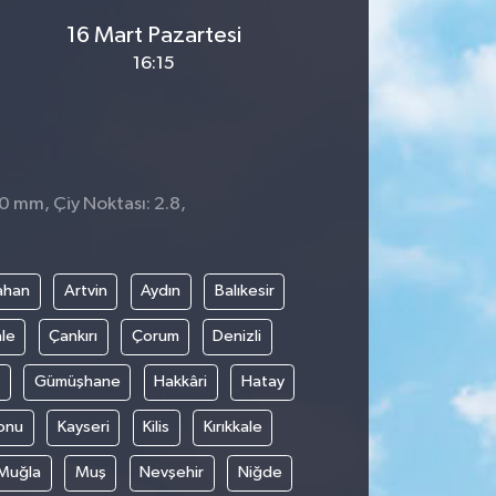
16 Mart Pazartesi
16:15
 0 mm, Çiy Noktası: 2.8,
ahan
Artvin
Aydın
Balıkesir
le
Çankırı
Çorum
Denizli
Gümüşhane
Hakkâri
Hatay
onu
Kayseri
Kilis
Kırıkkale
Muğla
Muş
Nevşehir
Niğde