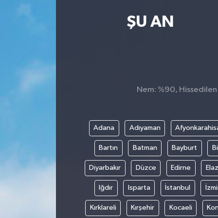
Kültür Sanat
ŞU AN
Magazin
Medya
Nem: %90, Hissedilen S
Politika
Sağlık
Adana
Adıyaman
Afyonkarahis
Spor
Bartın
Batman
Bayburt
Bi
Turizm
Diyarbakır
Düzce
Edirne
Elaz
Iğdır
Isparta
İstanbul
İzmi
Yaşam
Kırklareli
Kırşehir
Kocaeli
Ko