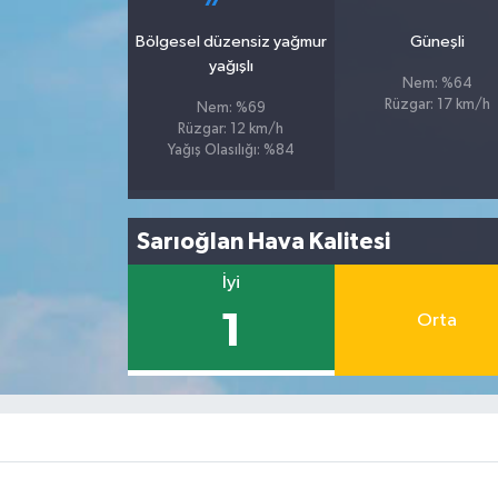
Bölgesel düzensiz yağmur
Güneşli
yağışlı
Nem: %64
Rüzgar: 17 km/h
Nem: %69
Rüzgar: 12 km/h
Yağış Olasılığı: %84
Sarıoğlan Hava Kalitesi
İyi
1
Orta