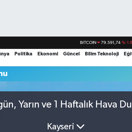
BITCOIN
79.591,74
%-1.
DOLAR
45,43620
%0.
ünya
Politika
Ekonomi
Güncel
Bilim Teknoloji
Eği
EURO
53,38690
%0.
mu
STERLİN
61,60380
%0.
G.ALTIN
6862,09000
%0.
BİST100
14.598,00
gün, Yarın ve 1 Haftalık Hava D
Kayseri