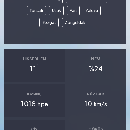
Tunceli
Uşak
Van
Yalova
Yozgat
Zonguldak
HISSEDILEN
NEM
°
11
%24
BASINÇ
RÜZGAR
1018
10
hpa
km/s
ÇIY
GÖRÜŞ