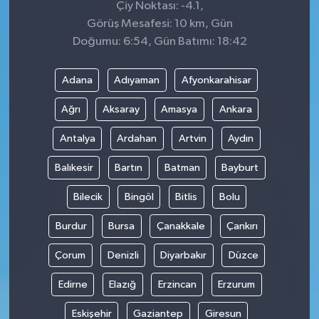
Çiy Noktası: -4.1,
Görüş Mesafesi: 10 km, Gün
Doğumu: 6:54, Gün Batımı: 18:42
Adana
Adıyaman
Afyonkarahisar
Ağrı
Aksaray
Amasya
Ankara
Antalya
Ardahan
Artvin
Aydın
Balıkesir
Bartın
Batman
Bayburt
Bilecik
Bingöl
Bitlis
Bolu
Burdur
Bursa
Çanakkale
Çankırı
Çorum
Denizli
Diyarbakır
Düzce
Edirne
Elazığ
Erzincan
Erzurum
Eskişehir
Gaziantep
Giresun