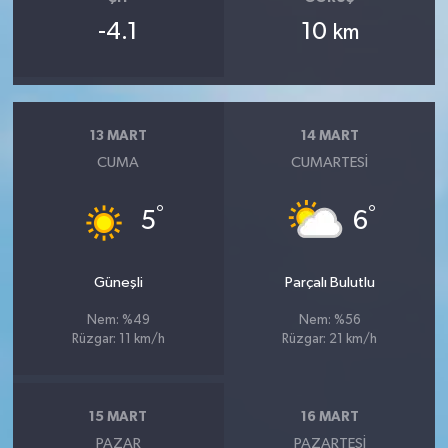
-4.1
10
km
13 MART
14 MART
CUMA
CUMARTESI
°
°
5
6
Güneşli
Parçalı Bulutlu
Nem: %49
Nem: %56
Rüzgar: 11 km/h
Rüzgar: 21 km/h
15 MART
16 MART
PAZAR
PAZARTESI