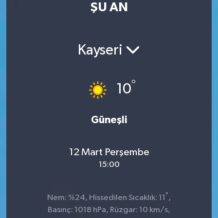
ŞU AN
Kültür Sanat
Magazin
Kayseri
Medya
°
10
Politika
Sağlık
Güneşli
Spor
12 Mart Perşembe
15:00
Turizm
Yaşam
°
Nem: %24, Hissedilen Sıcaklık: 11
,
Basınç: 1018 hPa, Rüzgar: 10 km/s,