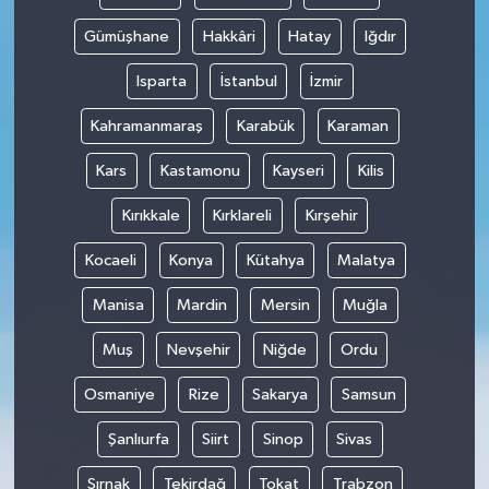
Gümüşhane
Hakkâri
Hatay
Iğdır
Isparta
İstanbul
İzmir
Kahramanmaraş
Karabük
Karaman
Kars
Kastamonu
Kayseri
Kilis
Kırıkkale
Kırklareli
Kırşehir
Kocaeli
Konya
Kütahya
Malatya
Manisa
Mardin
Mersin
Muğla
Muş
Nevşehir
Niğde
Ordu
Osmaniye
Rize
Sakarya
Samsun
Şanlıurfa
Siirt
Sinop
Sivas
Şırnak
Tekirdağ
Tokat
Trabzon