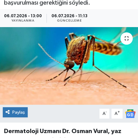
başvurulması gerektiğini söyledi.
Kültür Sanat
06.07.2026 - 13:00
06.07.2026 - 11:13
YAYINLANMA
GÜNCELLEME
Magazin
Medya
Politika
Sağlık
Spor
Turizm
Paylaş
-
+
A
A
Yaşam
Dermatoloji Uzmanı Dr. Osman Vural, yaz