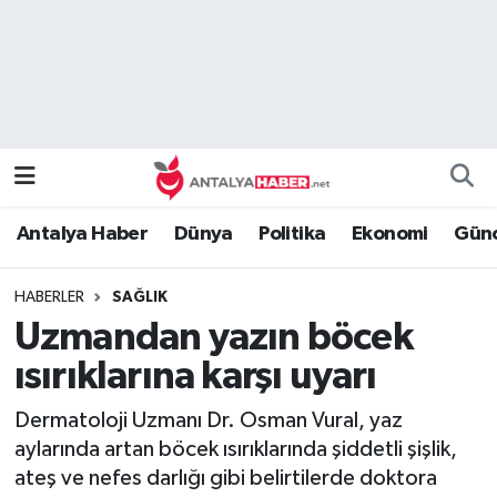
Bilim Teknoloji
Nöbetçi Eczaneler
Bölge
Hava Durumu
Dünya
Namaz Vakitleri
Antalya Haber
Dünya
Politika
Ekonomi
Günc
Eğitim
Trafik Durumu
HABERLER
SAĞLIK
Ekonomi
Süper Lig Puan Durumu ve Fikstür
Uzmandan yazın böcek
Genel
Tüm Manşetler
ısırıklarına karşı uyarı
Dermatoloji Uzmanı Dr. Osman Vural, yaz
Güncel
Son Dakika Haberleri
aylarında artan böcek ısırıklarında şiddetli şişlik,
ateş ve nefes darlığı gibi belirtilerde doktora
Güvenlik
Haber Arşivi