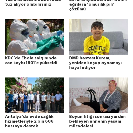
tuz alıyor olabilirsiniz
ağrılara ‘omurilik pili’
çözümü
KDC’de Ebola salgınında
DMD hastası Kerem,
can kaybı 1801’e yükseldi
yeniden koşup oynamayı
hayal ediyor
Antalya’da evde sağlık
Boyun fıtığı sonrası yardım
hizmetleriyle 2 bin 606
bekleyen annenin yaşam
hastaya destek
mücadelesi