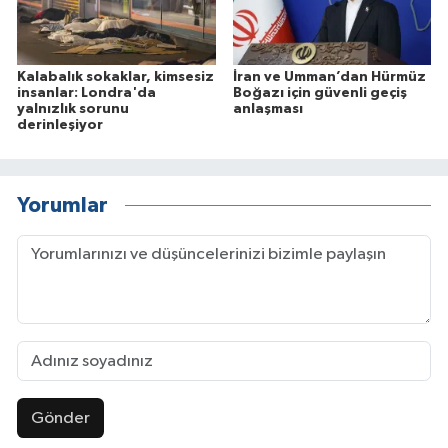
Kalabalık sokaklar, kimsesiz
İran ve Umman’dan Hürmüz
insanlar: Londra'da
Boğazı için güvenli geçiş
yalnızlık sorunu
anlaşması
derinleşiyor
Yorumlar
Gönder