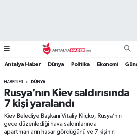
Bilim Teknoloji
Nöbetçi Eczaneler
Bölge
Hava Durumu
Dünya
Namaz Vakitleri
Antalya Haber
Dünya
Politika
Ekonomi
Günc
Eğitim
Trafik Durumu
HABERLER
DÜNYA
Ekonomi
Süper Lig Puan Durumu ve Fikstür
Rusya’nın Kiev saldırısında
Genel
Tüm Manşetler
7 kişi yaralandı
Kiev Belediye Başkanı Vitaliy Kliçko, Rusya’nın
Güncel
Son Dakika Haberleri
gece düzenlediği hava saldırılarında
apartmanların hasar gördüğünü ve 7 kişinin
Güvenlik
Haber Arşivi