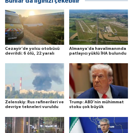
Bunlar da ilginizi çekebilir
Cezayir’de yolcu otobüsü
Almanya’da havalimanında
devrildi: 6 ölü, 22 yaralı
patlayıcı yüklü İHA bulundu
Zelenskiy: Rus rafinerileri ve
Trump: ABD’nin mühimmat
devriye tekneleri vuruldu
stoku çok büyük