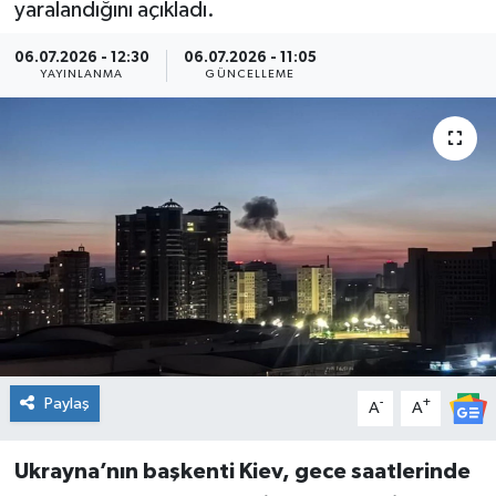
yaralandığını açıkladı.
Kültür Sanat
06.07.2026 - 12:30
06.07.2026 - 11:05
YAYINLANMA
GÜNCELLEME
Magazin
Medya
Politika
Sağlık
Spor
Turizm
Paylaş
-
+
A
A
Yaşam
Ukrayna’nın başkenti Kiev, gece saatlerinde