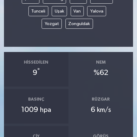
Tunceli
Uşak
Van
Yalova
Yozgat
Zonguldak
HISSEDILEN
NEM
°
9
%62
BASINÇ
RÜZGAR
1009
6
hpa
km/s
ÇIY
GÖRÜŞ