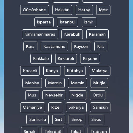
Gümüşhane
Hakkâri
Hatay
Iğdır
Isparta
İstanbul
İzmir
Kahramanmaraş
Karabük
Karaman
Kars
Kastamonu
Kayseri
Kilis
Kırıkkale
Kırklareli
Kırşehir
Kocaeli
Konya
Kütahya
Malatya
Manisa
Mardin
Mersin
Muğla
Muş
Nevşehir
Niğde
Ordu
Osmaniye
Rize
Sakarya
Samsun
Şanlıurfa
Siirt
Sinop
Sivas
Şırnak
Tekirdağ
Tokat
Trabzon