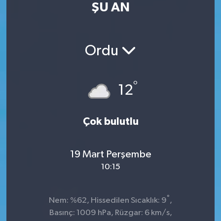
ŞU AN
Kültür Sanat
Magazin
Ordu
Medya
°
12
Politika
Sağlık
Çok bulutlu
Spor
19 Mart Perşembe
10:15
Turizm
Yaşam
°
Nem: %62, Hissedilen Sıcaklık: 9
,
Basınç: 1009 hPa, Rüzgar: 6 km/s,