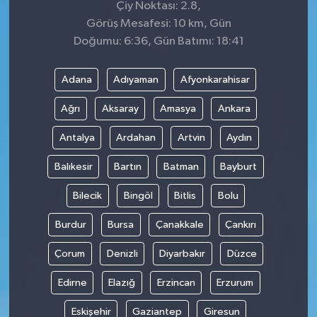
Çiy Noktası: 2.8,
Görüş Mesafesi: 10 km, Gün
Doğumu: 6:36, Gün Batımı: 18:41
Adana
Adıyaman
Afyonkarahisar
Ağrı
Aksaray
Amasya
Ankara
Antalya
Ardahan
Artvin
Aydın
Balıkesir
Bartın
Batman
Bayburt
Bilecik
Bingöl
Bitlis
Bolu
Burdur
Bursa
Çanakkale
Çankırı
Çorum
Denizli
Diyarbakır
Düzce
Edirne
Elazığ
Erzincan
Erzurum
Eskişehir
Gaziantep
Giresun