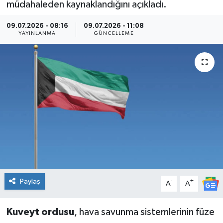
müdahaleden kaynaklandığını açıkladı.
Kültür Sanat
09.07.2026 - 08:16
09.07.2026 - 11:08
YAYINLANMA
GÜNCELLEME
Magazin
Medya
Politika
Sağlık
Spor
Turizm
Paylaş
-
+
A
A
Yaşam
Kuveyt ordusu
, hava savunma sistemlerinin füze