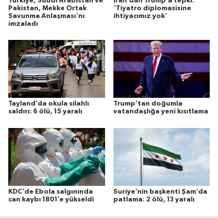
Türkiye, Suudi Arabistan ve
İran’dan Trump’a tepki:
Pakistan, Mekke Ortak
‘Tiyatro diplomasisine
Savunma Anlaşması'nı
ihtiyacımız yok’
imzaladı
Tayland’da okula silahlı
Trump’tan doğumla
saldırı: 6 ölü, 15 yaralı
vatandaşlığa yeni kısıtlama
KDC’de Ebola salgınında
Suriye’nin başkenti Şam’da
can kaybı 1801’e yükseldi
patlama: 2 ölü, 13 yaralı