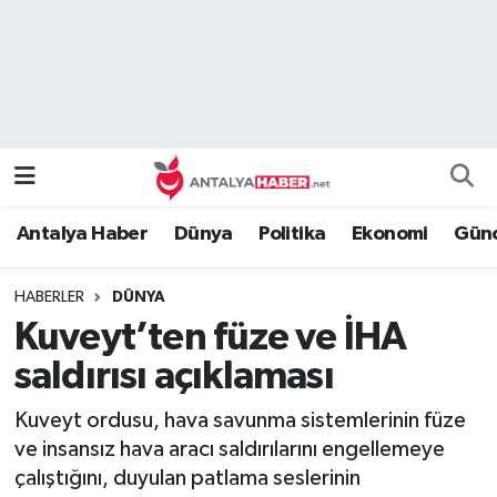
Bilim Teknoloji
Nöbetçi Eczaneler
Bölge
Hava Durumu
Dünya
Namaz Vakitleri
Antalya Haber
Dünya
Politika
Ekonomi
Günc
Eğitim
Trafik Durumu
HABERLER
DÜNYA
Ekonomi
Süper Lig Puan Durumu ve Fikstür
Kuveyt’ten füze ve İHA
Genel
Tüm Manşetler
saldırısı açıklaması
Kuveyt ordusu, hava savunma sistemlerinin füze
Güncel
Son Dakika Haberleri
ve insansız hava aracı saldırılarını engellemeye
çalıştığını, duyulan patlama seslerinin
Güvenlik
Haber Arşivi