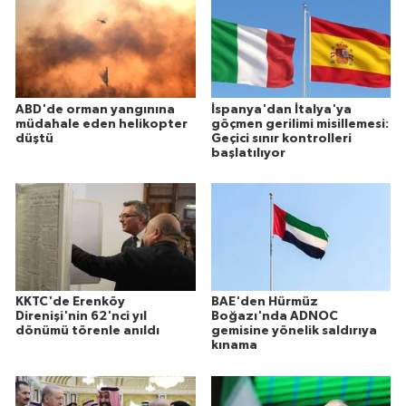
ABD'de orman yangınına
İspanya'dan İtalya'ya
müdahale eden helikopter
göçmen gerilimi misillemesi:
düştü
Geçici sınır kontrolleri
başlatılıyor
KKTC'de Erenköy
BAE'den Hürmüz
Direnişi'nin 62'nci yıl
Boğazı'nda ADNOC
dönümü törenle anıldı
gemisine yönelik saldırıya
kınama