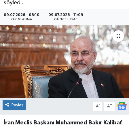
söyledi.
Kültür Sanat
09.07.2026 - 08:10
09.07.2026 - 11:09
YAYINLANMA
GÜNCELLEME
Magazin
Medya
Politika
Sağlık
Spor
Turizm
Paylaş
-
+
A
A
Yaşam
İran Meclis Başkanı Muhammed Bakır Kalibaf
,