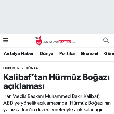
Bilim Teknoloji
Nöbetçi Eczaneler
Bölge
Hava Durumu
Dünya
Namaz Vakitleri
Antalya Haber
Dünya
Politika
Ekonomi
Günc
Eğitim
Trafik Durumu
HABERLER
DÜNYA
Ekonomi
Süper Lig Puan Durumu ve Fikstür
Kalibaf’tan Hürmüz Boğazı
Genel
Tüm Manşetler
açıklaması
İran Meclis Başkanı Muhammed Bakır Kalibaf,
Güncel
Son Dakika Haberleri
ABD’ye yönelik açıklamasında, Hürmüz Boğazı’nın
yalnızca İran’ın düzenlemeleriyle açık kalacağını
Güvenlik
Haber Arşivi