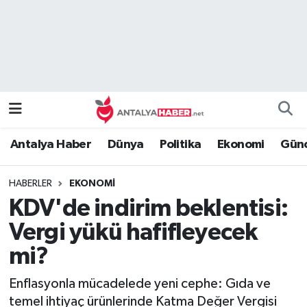
Bilim Teknoloji
Nöbetçi Eczaneler
Bölge
Hava Durumu
Dünya
Namaz Vakitleri
Antalya Haber
Dünya
Politika
Ekonomi
Günc
Eğitim
Trafik Durumu
HABERLER
EKONOMI
Ekonomi
Süper Lig Puan Durumu ve Fikstür
KDV'de indirim beklentisi:
Genel
Tüm Manşetler
Vergi yükü hafifleyecek
mi?
Güncel
Son Dakika Haberleri
Enflasyonla mücadelede yeni cephe: Gıda ve
Güvenlik
Haber Arşivi
temel ihtiyaç ürünlerinde Katma Değer Vergisi