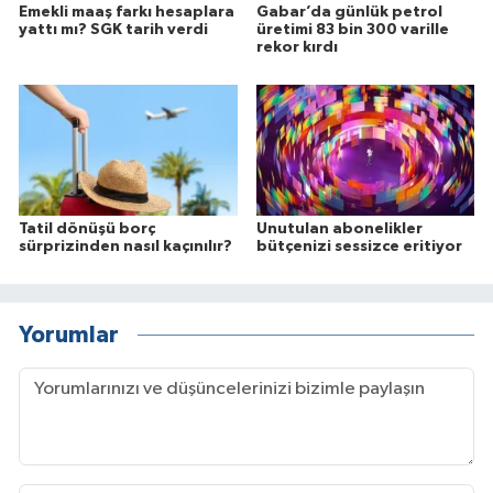
Emekli maaş farkı hesaplara
Gabar’da günlük petrol
yattı mı? SGK tarih verdi
üretimi 83 bin 300 varille
rekor kırdı
Tatil dönüşü borç
Unutulan abonelikler
sürprizinden nasıl kaçınılır?
bütçenizi sessizce eritiyor
Yorumlar