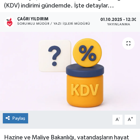
(KDV) indirimi gündemde. İşte detaylar...
Kültür Sanat
ÇAĞRI YILDIRIM
01.10.2025 - 12:30
SORUMLU MÜDÜR / YAZI İŞLERI MÜDÜRÜ
YAYINLANMA
Magazin
Medya
Politika
Sağlık
Spor
Turizm
Paylaş
-
+
A
A
Yaşam
Hazine ve Maliye Bakanlığı, vatandaşların hayat