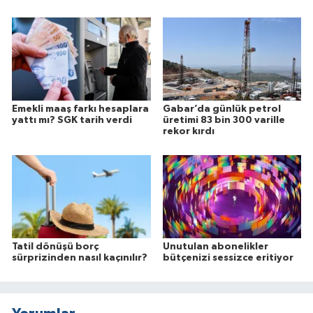
Emekli maaş farkı hesaplara
Gabar’da günlük petrol
yattı mı? SGK tarih verdi
üretimi 83 bin 300 varille
rekor kırdı
Tatil dönüşü borç
Unutulan abonelikler
sürprizinden nasıl kaçınılır?
bütçenizi sessizce eritiyor