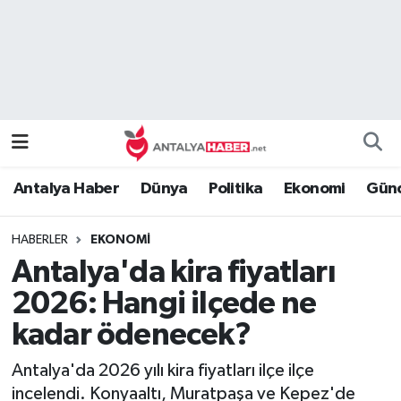
Bilim Teknoloji
Nöbetçi Eczaneler
Bölge
Hava Durumu
Dünya
Namaz Vakitleri
Antalya Haber
Dünya
Politika
Ekonomi
Günc
Eğitim
Trafik Durumu
HABERLER
EKONOMI
Ekonomi
Süper Lig Puan Durumu ve Fikstür
Antalya'da kira fiyatları
Genel
Tüm Manşetler
2026: Hangi ilçede ne
kadar ödenecek?
Güncel
Son Dakika Haberleri
Antalya'da 2026 yılı kira fiyatları ilçe ilçe
Güvenlik
Haber Arşivi
incelendi. Konyaaltı, Muratpaşa ve Kepez'de