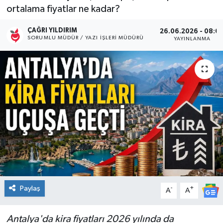
ortalama fiyatlar ne kadar?
Kültür Sanat
ÇAĞRI YILDIRIM
26.06.2026 - 08:0
SORUMLU MÜDÜR / YAZI İŞLERI MÜDÜRÜ
YAYINLANMA
Magazin
Medya
Politika
Sağlık
Spor
Turizm
Paylaş
-
+
A
A
Yaşam
Antalya'da kira fiyatları 2026 yılında da