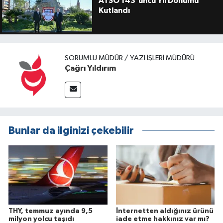
ATSO 143'üncü Yıl Dönümü
Kutlandı
SORUMLU MÜDÜR / YAZI İŞLERI MÜDÜRÜ
Çağrı Yıldırım
Bunlar da ilginizi çekebilir
THY, temmuz ayında 9,5
İnternetten aldığınız ürünü
milyon yolcu taşıdı
iade etme hakkınız var mı?