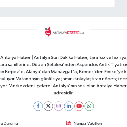
Antalya Haber | Antalya Son Dakika Haber, tarafsız ve hızlı yay
e Lara sahillerine, Düden Şelalesi'nden Aspendos Antik Tiyatr
dan Kepez'e, Alanya'dan Manavgat'a, Kemer'den Finike'ye kad
nuluyor. Vatandaşın günlük yaşamını kolaylaştıran nöbetçi ec
ıyor. Merkezden ilçelere, Antalya'nın sesi olan Antalya Haber; 
adresidir.
va Durumu
Namaz Vakitleri