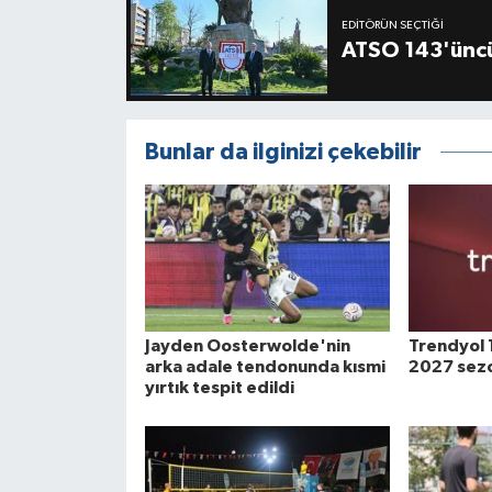
EDITÖRÜN SEÇTIĞI
ATSO 143'üncü
Bunlar da ilginizi çekebilir
Jayden Oosterwolde'nin
Trendyol 
arka adale tendonunda kısmi
2027 sezo
yırtık tespit edildi