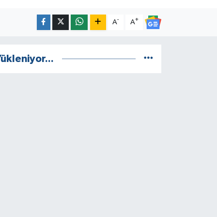
-
+
A
A
ükleniyor...