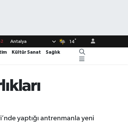
°
Antalya
82
14
02
tim
Kültür Sanat
Sağlık
19
18
ıkları
19
%0
i’nde yaptığı antrenmanla yeni