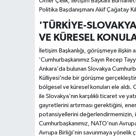
Ömer Çelik, İletişim Başkanı Burhane
Politika Başdanışmanı Akif Çağatay Kılı
'TÜRKİYE-SLOVAKYA 
VE KÜRESEL KONULAR
İletişim Başkanlığı, görüşmeye ilişkin
'Cumhurbaşkanımız Sayın Recep Tayyip
Ankara'da bulunan Slovakya Cumhurbaş
Külliyesi'nde bir görüşme gerçekleştirdi.
bölgesel ve küresel konuları ele ald
ile Slovakya'nın karşılıklı ticaret ve ya
gayretlerini artırması gerektiğini, enerj
potansiyellerini değerlendirmemizin, i
Cumhurbaşkanımız, NATO'nun Avrupa 
Avrupa Birliği'nin savunmaya yönelik ç