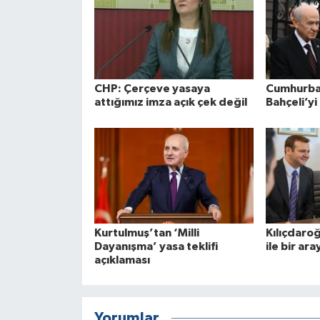
CHP: Çerçeve yasaya
Cumhurba
attığımız imza açık çek değil
Bahçeli’y
Kurtulmuş’tan ‘Milli
Kılıçdaro
Dayanışma’ yasa teklifi
ile bir ara
açıklaması
Yorumlar