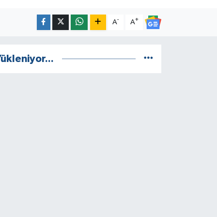
-
+
A
A
ükleniyor...