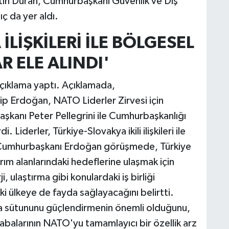
ttin Duran, Cumhurbaşkanı Güvenlik ve Dış
ç da yer aldı.
İLİŞKİLERİ İLE BÖLGESEL
 ELE ALINDI'
 açıklama yaptı. Açıklamada,
 Erdoğan, NATO Liderler Zirvesi için
kanı Peter Pellegrini ile Cumhurbaşkanlığı
 Liderler, Türkiye-Slovakya ikili ilişkileri ile
ı. Cumhurbaşkanı Erdoğan görüşmede, Türkiye
tırım alanlarındaki hedeflerine ulaşmak için
i, ulaştırma gibi konulardaki iş birliği
ki ülkeye de fayda sağlayacağını belirtti.
sütununu güçlendirmenin önemli olduğunu,
abalarının NATO'yu tamamlayıcı bir özellik arz