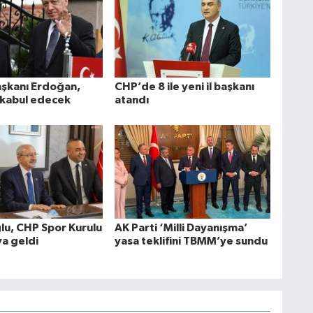
şkanı Erdoğan,
CHP’de 8 ile yeni il başkanı
i kabul edecek
atandı
ğlu, CHP Spor Kurulu
AK Parti ‘Milli Dayanışma’
ya geldi
yasa teklifini TBMM’ye sundu