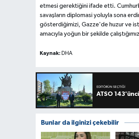
etmesi gerektiğini ifade etti. Cumhur
savaşların diplomasi yoluyla sona erdir
gösterdiğimizi, Gazze'de huzur ve istikr
amacıyla yoğun bir şekilde çalıştığımızı
Kaynak:
DHA
EDITÖRÜN SEÇTIĞI
ATSO 143'üncü
Bunlar da ilginizi çekebilir