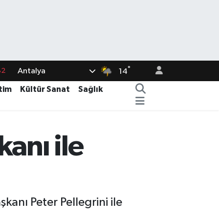
82
°
Antalya
14
02
tim
Kültür Sanat
Sağlık
19
18
anı ile
19
%0
ı Peter Pellegrini ile