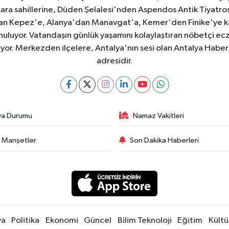
e Lara sahillerine, Düden Şelalesi'nden Aspendos Antik Tiyatr
dan Kepez'e, Alanya'dan Manavgat'a, Kemer'den Finike'ye kad
nuluyor. Vatandaşın günlük yaşamını kolaylaştıran nöbetçi ec
ıyor. Merkezden ilçelere, Antalya'nın sesi olan Antalya Haber; 
adresidir.
va Durumu
Namaz Vakitleri
 Manşetler
Son Dakika Haberleri
ya
Politika
Ekonomi
Güncel
Bilim Teknoloji
Eğitim
Kültü