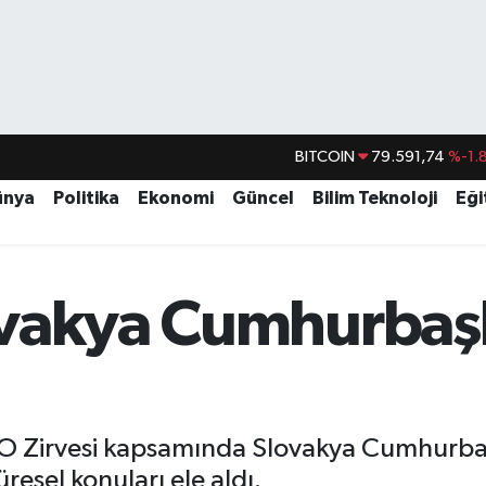
BITCOIN
79.591,74
%-1.
DOLAR
45,43620
%0.
ünya
Politika
Ekonomi
Güncel
Bilim Teknoloji
Eği
EURO
53,38690
%0.
STERLİN
61,60380
%0.
vakya Cumhurbaşk
G.ALTIN
6862,09000
%0.
BİST100
14.598,00
irvesi kapsamında Slovakya Cumhurbaşkan
üresel konuları ele aldı.