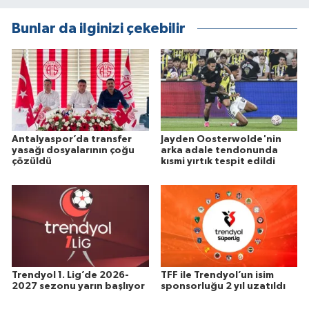
Bunlar da ilginizi çekebilir
Antalyaspor’da transfer
Jayden Oosterwolde'nin
yasağı dosyalarının çoğu
arka adale tendonunda
çözüldü
kısmi yırtık tespit edildi
Trendyol 1. Lig’de 2026-
TFF ile Trendyol’un isim
2027 sezonu yarın başlıyor
sponsorluğu 2 yıl uzatıldı