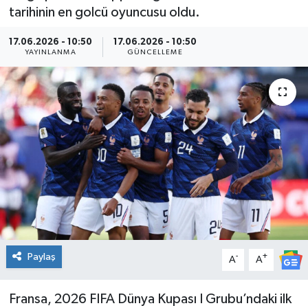
tarihinin en golcü oyuncusu oldu.
Kültür Sanat
17.06.2026 - 10:50
17.06.2026 - 10:50
YAYINLANMA
GÜNCELLEME
Magazin
Medya
Politika
Sağlık
Spor
Turizm
Paylaş
-
+
A
A
Yaşam
Fransa, 2026 FIFA Dünya Kupası I Grubu’ndaki ilk