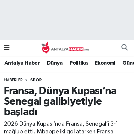
Bilim Teknoloji
Nöbetçi Eczaneler
Bölge
Hava Durumu
Dünya
Namaz Vakitleri
Antalya Haber
Dünya
Politika
Ekonomi
Günc
Eğitim
Trafik Durumu
HABERLER
SPOR
Ekonomi
Süper Lig Puan Durumu ve Fikstür
Fransa, Dünya Kupası’na
Genel
Tüm Manşetler
Senegal galibiyetiyle
başladı
Güncel
Son Dakika Haberleri
2026 Dünya Kupası’nda Fransa, Senegal’i 3-1
Güvenlik
Haber Arşivi
mağlup etti. Mbappe iki gol atarken Fransa