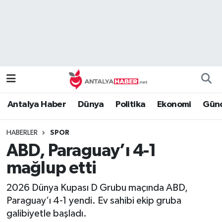
Bilim Teknoloji
Nöbetçi Eczaneler
Bölge
Hava Durumu
Dünya
Namaz Vakitleri
Antalya Haber
Dünya
Politika
Ekonomi
Günc
Eğitim
Trafik Durumu
HABERLER
SPOR
Ekonomi
Süper Lig Puan Durumu ve Fikstür
ABD, Paraguay’ı 4-1
Genel
Tüm Manşetler
mağlup etti
2026 Dünya Kupası D Grubu maçında ABD,
Güncel
Son Dakika Haberleri
Paraguay’ı 4-1 yendi. Ev sahibi ekip gruba
galibiyetle başladı.
Güvenlik
Haber Arşivi