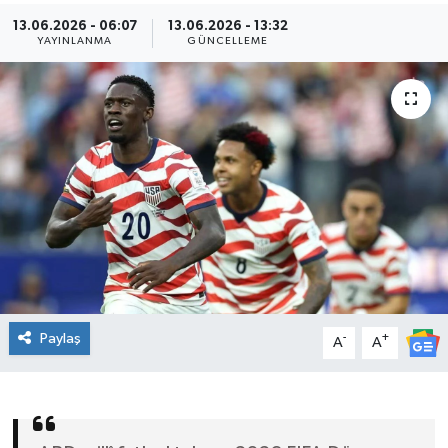
13.06.2026 - 06:07
13.06.2026 - 13:32
Kültür Sanat
YAYINLANMA
GÜNCELLEME
Magazin
Medya
Politika
Sağlık
Spor
Paylaş
-
+
Turizm
A
A
Yaşam