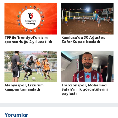
TFF ile Trendyol’un isim
Kumluca’da 30 Ağustos
sponsorluğu 2 yıl uzatıldı
Zafer Kupası başladı
Alanyaspor, Erzurum
Trabzonspor, Mohamed
kampını tamamladı
Salah’ın ilk görüntülerini
paylaştı
Yorumlar