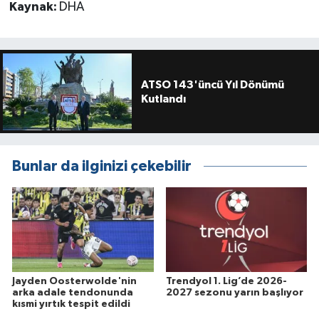
Kaynak:
DHA
ATSO 143'üncü Yıl Dönümü
Kutlandı
Bunlar da ilginizi çekebilir
Jayden Oosterwolde'nin
Trendyol 1. Lig’de 2026-
arka adale tendonunda
2027 sezonu yarın başlıyor
kısmi yırtık tespit edildi