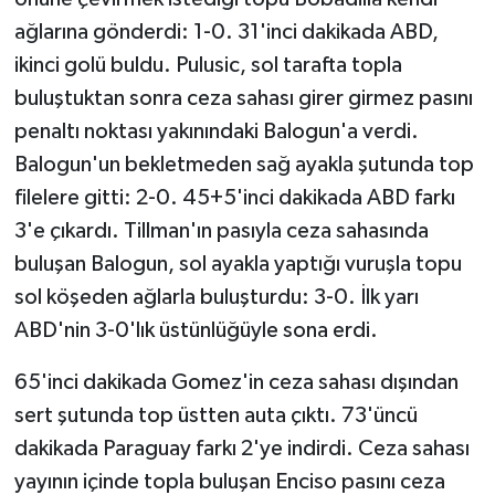
ağlarına gönderdi: 1-0. 31'inci dakikada ABD,
ikinci golü buldu. Pulusic, sol tarafta topla
buluştuktan sonra ceza sahası girer girmez pasını
penaltı noktası yakınındaki Balogun'a verdi.
Balogun'un bekletmeden sağ ayakla şutunda top
filelere gitti: 2-0. 45+5'inci dakikada ABD farkı
3'e çıkardı. Tillman'ın pasıyla ceza sahasında
buluşan Balogun, sol ayakla yaptığı vuruşla topu
sol köşeden ağlarla buluşturdu: 3-0. İlk yarı
ABD'nin 3-0'lık üstünlüğüyle sona erdi.
65'inci dakikada Gomez'in ceza sahası dışından
sert şutunda top üstten auta çıktı. 73'üncü
dakikada Paraguay farkı 2'ye indirdi. Ceza sahası
yayının içinde topla buluşan Enciso pasını ceza