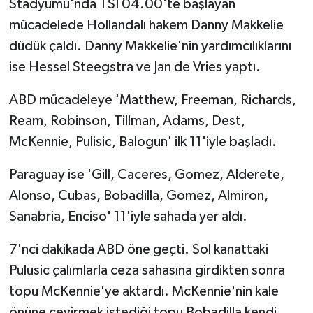
Stadyumu'nda TSİ 04.00'te başlayan
mücadelede Hollandalı hakem Danny Makkelie
düdük çaldı. Danny Makkelie'nin yardımcılıklarını
ise Hessel Steegstra ve Jan de Vries yaptı.
ABD mücadeleye 'Matthew, Freeman, Richards,
Ream, Robinson, Tillman, Adams, Dest,
McKennie, Pulisic, Balogun' ilk 11'iyle başladı.
Paraguay ise 'Gill, Caceres, Gomez, Alderete,
Alonso, Cubas, Bobadilla, Gomez, Almiron,
Sanabria, Enciso' 11'iyle sahada yer aldı.
7'nci dakikada ABD öne geçti. Sol kanattaki
Pulusic çalımlarla ceza sahasına girdikten sonra
topu McKennie'ye aktardı. McKennie'nin kale
önüne çevirmek istediği topu Bobadilla kendi