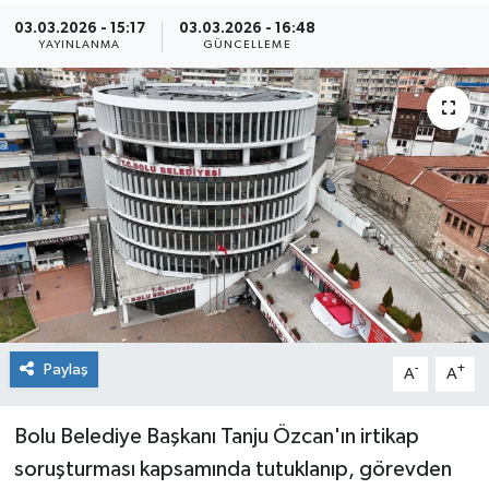
03.03.2026 - 15:17
03.03.2026 - 16:48
Kültür Sanat
YAYINLANMA
GÜNCELLEME
Magazin
Medya
Politika
Sağlık
Spor
Paylaş
-
+
Turizm
A
A
Yaşam
Bolu Belediye Başkanı Tanju Özcan'ın irtikap
soruşturması kapsamında tutuklanıp, görevden