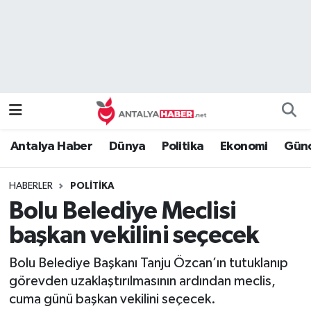
Bilim Teknoloji
Nöbetçi Eczaneler
Bölge
Hava Durumu
Dünya
Namaz Vakitleri
Antalya Haber
Dünya
Politika
Ekonomi
Günc
Eğitim
Trafik Durumu
HABERLER
POLITIKA
Ekonomi
Süper Lig Puan Durumu ve Fikstür
Bolu Belediye Meclisi
Genel
Tüm Manşetler
başkan vekilini seçecek
Bolu Belediye Başkanı Tanju Özcan’ın tutuklanıp
Güncel
Son Dakika Haberleri
görevden uzaklaştırılmasının ardından meclis,
cuma günü başkan vekilini seçecek.
Güvenlik
Haber Arşivi