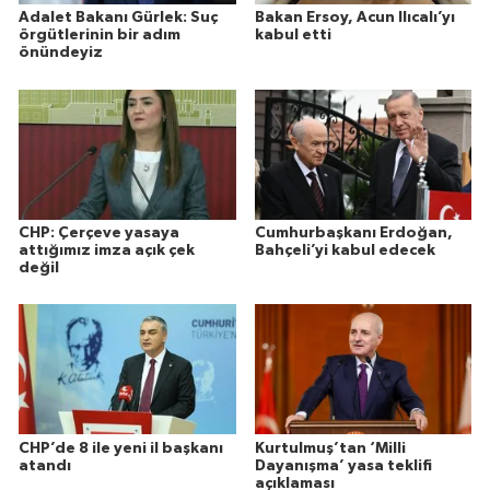
Adalet Bakanı Gürlek: Suç
Bakan Ersoy, Acun Ilıcalı’yı
örgütlerinin bir adım
kabul etti
önündeyiz
CHP: Çerçeve yasaya
Cumhurbaşkanı Erdoğan,
attığımız imza açık çek
Bahçeli’yi kabul edecek
değil
CHP’de 8 ile yeni il başkanı
Kurtulmuş’tan ‘Milli
atandı
Dayanışma’ yasa teklifi
açıklaması