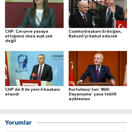
CHP: Çerçeve yasaya
Cumhurbaşkanı Erdoğan,
attığımız imza açık çek
Bahçeli’yi kabul edecek
değil
CHP’de 8 ile yeni il başkanı
Kurtulmuş’tan ‘Milli
atandı
Dayanışma’ yasa teklifi
açıklaması
Yorumlar