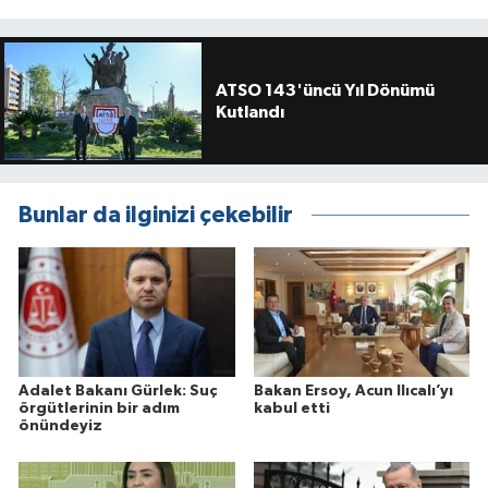
ATSO 143'üncü Yıl Dönümü
Kutlandı
Bunlar da ilginizi çekebilir
Adalet Bakanı Gürlek: Suç
Bakan Ersoy, Acun Ilıcalı’yı
örgütlerinin bir adım
kabul etti
önündeyiz