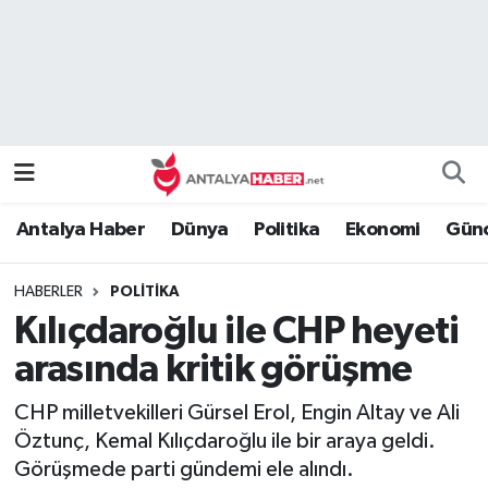
Bilim Teknoloji
Nöbetçi Eczaneler
Bölge
Hava Durumu
Dünya
Namaz Vakitleri
Antalya Haber
Dünya
Politika
Ekonomi
Günc
Eğitim
Trafik Durumu
HABERLER
POLITIKA
Ekonomi
Süper Lig Puan Durumu ve Fikstür
Kılıçdaroğlu ile CHP heyeti
Genel
Tüm Manşetler
arasında kritik görüşme
CHP milletvekilleri Gürsel Erol, Engin Altay ve Ali
Güncel
Son Dakika Haberleri
Öztunç, Kemal Kılıçdaroğlu ile bir araya geldi.
Görüşmede parti gündemi ele alındı.
Güvenlik
Haber Arşivi