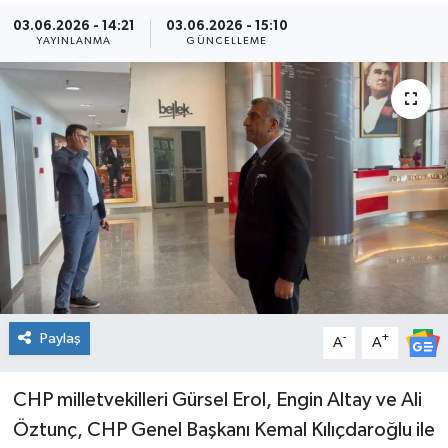
03.06.2026 - 14:21
03.06.2026 - 15:10
Kültür Sanat
YAYINLANMA
GÜNCELLEME
Magazin
Medya
Politika
Sağlık
Spor
Paylaş
-
+
Turizm
A
A
Yaşam
CHP milletvekilleri Gürsel Erol, Engin Altay ve Ali
Öztunç, CHP Genel Başkanı Kemal Kılıçdaroğlu ile