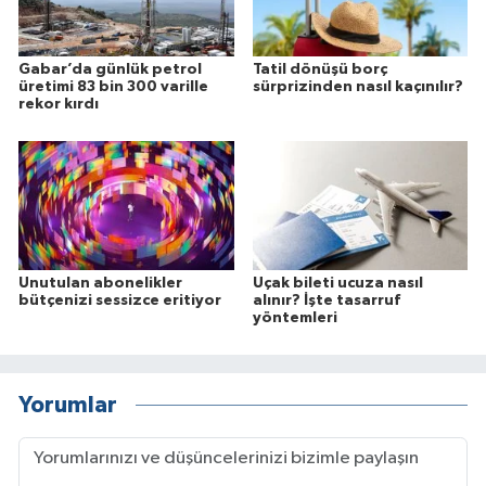
Gabar’da günlük petrol
Tatil dönüşü borç
üretimi 83 bin 300 varille
sürprizinden nasıl kaçınılır?
rekor kırdı
Unutulan abonelikler
Uçak bileti ucuza nasıl
bütçenizi sessizce eritiyor
alınır? İşte tasarruf
yöntemleri
Yorumlar