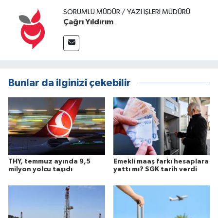
SORUMLU MÜDÜR / YAZI İŞLERI MÜDÜRÜ
Çağrı Yıldırım
Bunlar da ilginizi çekebilir
THY, temmuz ayında 9,5
Emekli maaş farkı hesaplara
milyon yolcu taşıdı
yattı mı? SGK tarih verdi