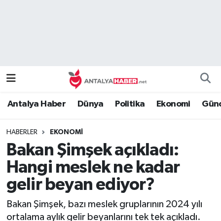
Bilim Teknoloji
Nöbetçi Eczaneler
Bölge
Hava Durumu
Dünya
Namaz Vakitleri
Antalya Haber
Dünya
Politika
Ekonomi
Günc
Eğitim
Trafik Durumu
HABERLER
EKONOMI
Ekonomi
Süper Lig Puan Durumu ve Fikstür
Bakan Şimşek açıkladı:
Genel
Tüm Manşetler
Hangi meslek ne kadar
gelir beyan ediyor?
Güncel
Son Dakika Haberleri
Bakan Şimşek, bazı meslek gruplarının 2024 yılı
Güvenlik
Haber Arşivi
ortalama aylık gelir beyanlarını tek tek açıkladı.