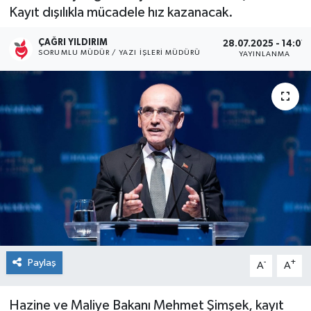
Kayıt dışılıkla mücadele hız kazanacak.
Kültür Sanat
ÇAĞRI YILDIRIM
28.07.2025 - 14:01
SORUMLU MÜDÜR / YAZI İŞLERI MÜDÜRÜ
YAYINLANMA
Magazin
Medya
Politika
Sağlık
Spor
Turizm
Paylaş
-
+
A
A
Yaşam
Hazine ve Maliye Bakanı Mehmet Şimşek, kayıt