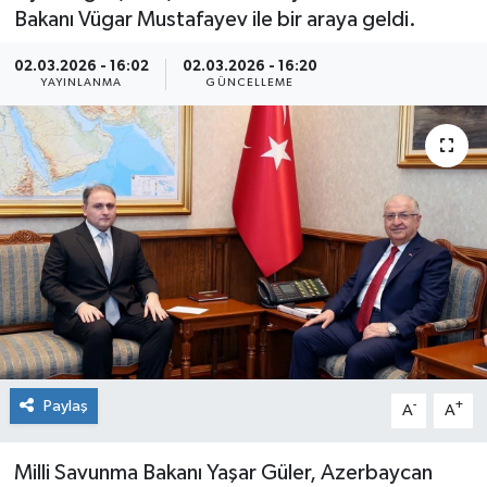
Bakanı Vügar Mustafayev ile bir araya geldi.
Kültür Sanat
02.03.2026 - 16:02
02.03.2026 - 16:20
YAYINLANMA
GÜNCELLEME
Magazin
Medya
Politika
Sağlık
Spor
Turizm
Paylaş
-
+
A
A
Yaşam
Milli Savunma Bakanı Yaşar Güler, Azerbaycan