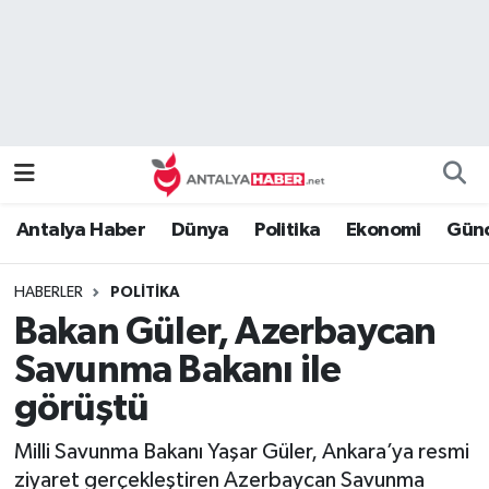
Bilim Teknoloji
Nöbetçi Eczaneler
Bölge
Hava Durumu
Dünya
Namaz Vakitleri
Antalya Haber
Dünya
Politika
Ekonomi
Günc
Eğitim
Trafik Durumu
HABERLER
POLITIKA
Ekonomi
Süper Lig Puan Durumu ve Fikstür
Bakan Güler, Azerbaycan
Genel
Tüm Manşetler
Savunma Bakanı ile
görüştü
Güncel
Son Dakika Haberleri
Milli Savunma Bakanı Yaşar Güler, Ankara’ya resmi
Güvenlik
Haber Arşivi
ziyaret gerçekleştiren Azerbaycan Savunma