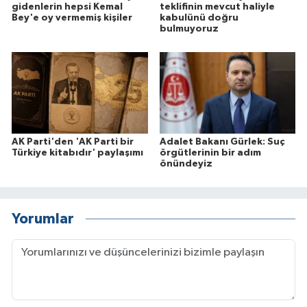
gidenlerin hepsi Kemal
teklifinin mevcut haliyle
Bey'e oy vermemiş kişiler
kabulünü doğru
bulmuyoruz
AK Parti'den 'AK Parti bir
Adalet Bakanı Gürlek: Suç
Türkiye kitabıdır' paylaşımı
örgütlerinin bir adım
önündeyiz
Yorumlar