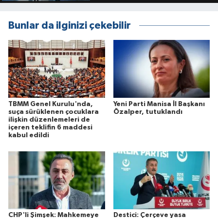
Bunlar da ilginizi çekebilir
TBMM Genel Kurulu'nda,
Yeni Parti Manisa İl Başkanı
suça sürüklenen çocuklara
Özalper, tutuklandı
ilişkin düzenlemeleri de
içeren teklifin 6 maddesi
kabul edildi
CHP'li Şimşek: Mahkemeye
Destici: Çerçeve yasa