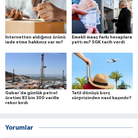
İnternetten aldığınız ürünü
Emekli maaş farkı hesaplara
iade etme hakkınız var mı?
yattı mı? SGK tarih verdi
Gabar’da günlük petrol
Tatil dönüşü borç
üretimi 83 bin 300 varille
sürprizinden nasıl kaçınılır?
rekor kırdı
Yorumlar