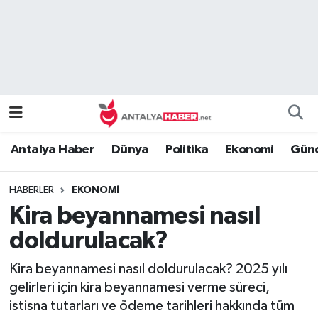
Bilim Teknoloji
Nöbetçi Eczaneler
Bölge
Hava Durumu
Dünya
Namaz Vakitleri
Antalya Haber
Dünya
Politika
Ekonomi
Günc
Eğitim
Trafik Durumu
HABERLER
EKONOMI
Ekonomi
Süper Lig Puan Durumu ve Fikstür
Kira beyannamesi nasıl
Genel
Tüm Manşetler
doldurulacak?
Kira beyannamesi nasıl doldurulacak? 2025 yılı
Güncel
Son Dakika Haberleri
gelirleri için kira beyannamesi verme süreci,
istisna tutarları ve ödeme tarihleri hakkında tüm
Güvenlik
Haber Arşivi