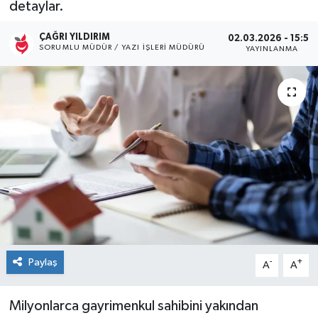
detaylar.
Kültür Sanat
ÇAĞRI YILDIRIM
02.03.2026 - 15:59
SORUMLU MÜDÜR / YAZI İŞLERI MÜDÜRÜ
YAYINLANMA
Magazin
Medya
Politika
Sağlık
Spor
Turizm
Paylaş
-
+
A
A
Yaşam
Milyonlarca gayrimenkul sahibini yakından