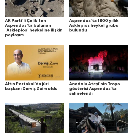
AK Parti'li Çelik'ten
Aspendos’ta 1800 yıllık
Aspendos'ta bulunan
Asklepios heykel grubu
'Asklepios' heykeline ilişkin
bulundu
paylaşım
Altın Portakal’da jüri
Anadolu Ateşi’nin Troya
başkanı Derviş Zaim oldu
gösterisi Aspendos’ta
sahnelendi