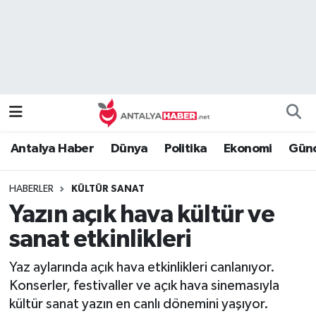
Bilim Teknoloji
Nöbetçi Eczaneler
Bölge
Hava Durumu
Dünya
Namaz Vakitleri
Antalya Haber
Dünya
Politika
Ekonomi
Günc
Eğitim
Trafik Durumu
HABERLER
KÜLTÜR SANAT
Ekonomi
Süper Lig Puan Durumu ve Fikstür
Yazın açık hava kültür ve
Genel
Tüm Manşetler
sanat etkinlikleri
Yaz aylarında açık hava etkinlikleri canlanıyor.
Güncel
Son Dakika Haberleri
Konserler, festivaller ve açık hava sinemasıyla
kültür sanat yazın en canlı dönemini yaşıyor.
Güvenlik
Haber Arşivi