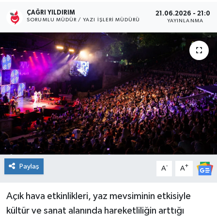
ÇAĞRI YILDIRIM
21.06.2026 - 21:00
Kültür Sanat
SORUMLU MÜDÜR / YAZI İŞLERI MÜDÜRÜ
YAYINLANMA
Magazin
Medya
Politika
Sağlık
Spor
Turizm
Paylaş
-
+
A
A
Yaşam
Açık hava etkinlikleri, yaz mevsiminin etkisiyle
kültür ve sanat alanında hareketliliğin arttığı