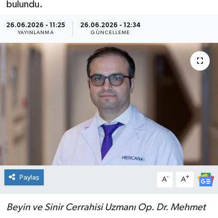
bulundu.
Kültür Sanat
26.06.2026 - 11:25
26.06.2026 - 12:34
YAYINLANMA
GÜNCELLEME
Magazin
Medya
Politika
Sağlık
Spor
Turizm
Paylaş
-
+
A
A
Yaşam
Beyin ve Sinir Cerrahisi Uzmanı Op. Dr. Mehmet