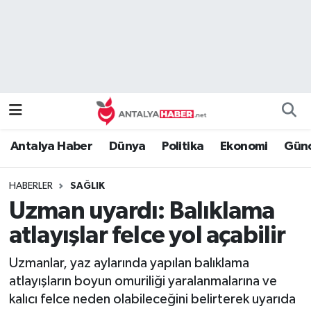
Bilim Teknoloji
Nöbetçi Eczaneler
Bölge
Hava Durumu
Dünya
Namaz Vakitleri
Antalya Haber
Dünya
Politika
Ekonomi
Günc
Eğitim
Trafik Durumu
HABERLER
SAĞLIK
Ekonomi
Süper Lig Puan Durumu ve Fikstür
Uzman uyardı: Balıklama
Genel
Tüm Manşetler
atlayışlar felce yol açabilir
Uzmanlar, yaz aylarında yapılan balıklama
Güncel
Son Dakika Haberleri
atlayışların boyun omuriliği yaralanmalarına ve
kalıcı felce neden olabileceğini belirterek uyarıda
Güvenlik
Haber Arşivi