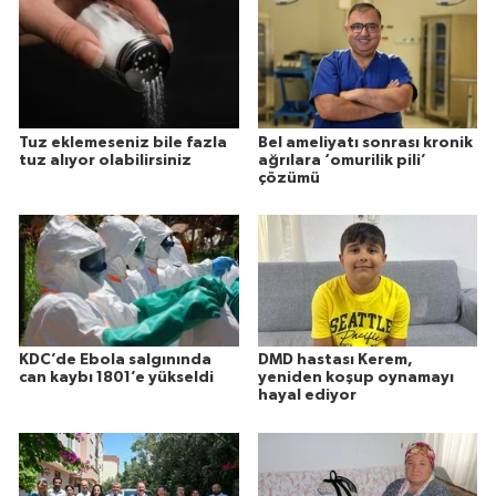
Tuz eklemeseniz bile fazla
Bel ameliyatı sonrası kronik
tuz alıyor olabilirsiniz
ağrılara ‘omurilik pili’
çözümü
KDC’de Ebola salgınında
DMD hastası Kerem,
can kaybı 1801’e yükseldi
yeniden koşup oynamayı
hayal ediyor