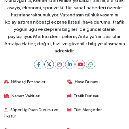
Manavgat'a, Kemer'den Finike'ye kadar tüm ilçelerdeki
asayiş, ekonomi, spor ve kültür-sanat haberleri özenle
hazırlanarak sunuluyor. Vatandaşın günlük yaşamını
kolaylaştıran nöbetçi eczane listesi, hava durumu, trafik
yoğunluğu ve deprem bilgileri de güncel olarak
paylaşılıyor. Merkezden ilçelere, Antalya'nın sesi olan
Antalya Haber; doğru, hızlı ve güvenilir bilgiye ulaşmanın
adresidir.
Nöbetçi Eczaneler
Hava Durumu
Namaz Vakitleri
Trafik Durumu
Süper Lig Puan Durumu ve
Tüm Manşetler
Fikstür