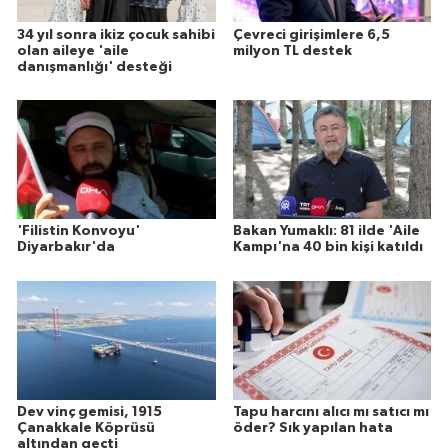
34 yıl sonra ikiz çocuk sahibi
Çevreci girişimlere 6,5
olan aileye 'aile
milyon TL destek
danışmanlığı' desteği
'Filistin Konvoyu'
Bakan Yumaklı: 81 ilde 'Aile
Diyarbakır'da
Kampı'na 40 bin kişi katıldı
Dev vinç gemisi, 1915
Tapu harcını alıcı mı satıcı mı
Çanakkale Köprüsü
öder? Sık yapılan hata
altından geçti