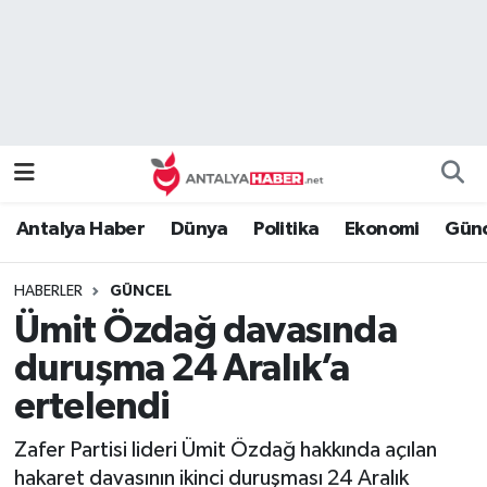
Bilim Teknoloji
Nöbetçi Eczaneler
Bölge
Hava Durumu
Dünya
Namaz Vakitleri
Antalya Haber
Dünya
Politika
Ekonomi
Günc
Eğitim
Trafik Durumu
HABERLER
GÜNCEL
Ekonomi
Süper Lig Puan Durumu ve Fikstür
Ümit Özdağ davasında
Genel
Tüm Manşetler
duruşma 24 Aralık’a
ertelendi
Güncel
Son Dakika Haberleri
Zafer Partisi lideri Ümit Özdağ hakkında açılan
Güvenlik
Haber Arşivi
hakaret davasının ikinci duruşması 24 Aralık