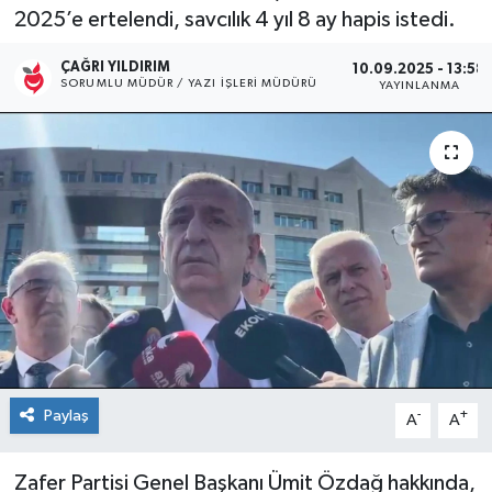
2025’e ertelendi, savcılık 4 yıl 8 ay hapis istedi.
Kültür Sanat
ÇAĞRI YILDIRIM
10.09.2025 - 13:58
SORUMLU MÜDÜR / YAZI İŞLERI MÜDÜRÜ
YAYINLANMA
Magazin
Medya
Politika
Sağlık
Spor
Turizm
Paylaş
-
+
A
A
Yaşam
Zafer Partisi Genel Başkanı Ümit Özdağ hakkında,