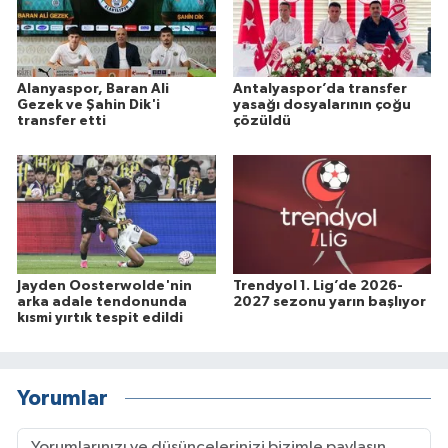
Alanyaspor, Baran Ali
Antalyaspor’da transfer
Gezek ve Şahin Dik'i
yasağı dosyalarının çoğu
transfer etti
çözüldü
Jayden Oosterwolde'nin
Trendyol 1. Lig’de 2026-
arka adale tendonunda
2027 sezonu yarın başlıyor
kısmi yırtık tespit edildi
Yorumlar