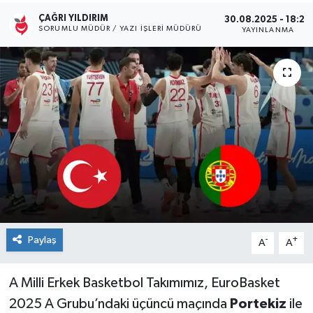
ÇAĞRI YILDIRIM
30.08.2025 - 18:26
Kültür Sanat
SORUMLU MÜDÜR / YAZI İŞLERI MÜDÜRÜ
YAYINLANMA
Magazin
Medya
Politika
Sağlık
Spor
Turizm
Paylaş
-
+
A
A
Yaşam
A Milli Erkek Basketbol Takımımız, EuroBasket
2025 A Grubu’ndaki üçüncü maçında
Portekiz
ile