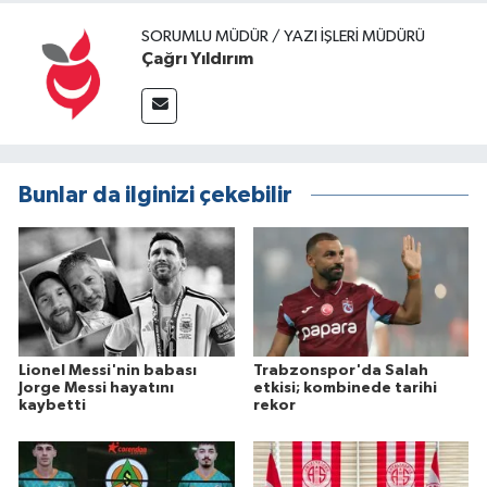
SORUMLU MÜDÜR / YAZI İŞLERI MÜDÜRÜ
Çağrı Yıldırım
Bunlar da ilginizi çekebilir
Lionel Messi'nin babası
Trabzonspor'da Salah
Jorge Messi hayatını
etkisi; kombinede tarihi
kaybetti
rekor