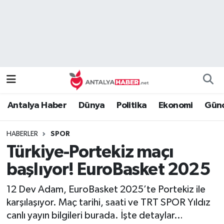
Bilim Teknoloji
Nöbetçi Eczaneler
Bölge
Hava Durumu
Dünya
Namaz Vakitleri
Antalya Haber
Dünya
Politika
Ekonomi
Günc
Eğitim
Trafik Durumu
HABERLER
SPOR
Ekonomi
Süper Lig Puan Durumu ve Fikstür
Türkiye-Portekiz maçı
Genel
Tüm Manşetler
başlıyor! EuroBasket 2025
12 Dev Adam, EuroBasket 2025’te Portekiz ile
Güncel
Son Dakika Haberleri
karşılaşıyor. Maç tarihi, saati ve TRT SPOR Yıldız
canlı yayın bilgileri burada. İşte detaylar…
Güvenlik
Haber Arşivi