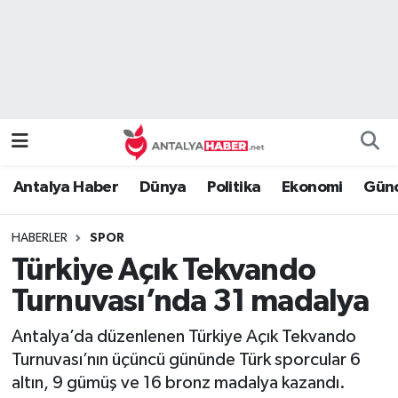
Bilim Teknoloji
Nöbetçi Eczaneler
Bölge
Hava Durumu
Dünya
Namaz Vakitleri
Antalya Haber
Dünya
Politika
Ekonomi
Günc
Eğitim
Trafik Durumu
HABERLER
SPOR
Ekonomi
Süper Lig Puan Durumu ve Fikstür
Türkiye Açık Tekvando
Genel
Tüm Manşetler
Turnuvası’nda 31 madalya
Antalya’da düzenlenen Türkiye Açık Tekvando
Güncel
Son Dakika Haberleri
Turnuvası’nın üçüncü gününde Türk sporcular 6
altın, 9 gümüş ve 16 bronz madalya kazandı.
Güvenlik
Haber Arşivi