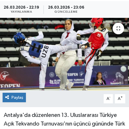
26.03.2026 - 22:19
26.03.2026 - 23:06
Kültür Sanat
YAYINLANMA
GÜNCELLEME
Magazin
Medya
Politika
Sağlık
Spor
Paylaş
-
+
Turizm
A
A
Yaşam
Antalya'da düzenlenen 13. Uluslararası Türkiye
Açık Tekvando Turnuvası'nın üçüncü gününde Türk