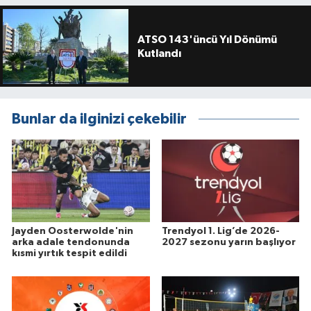
ATSO 143'üncü Yıl Dönümü
Kutlandı
Bunlar da ilginizi çekebilir
Jayden Oosterwolde'nin
Trendyol 1. Lig’de 2026-
arka adale tendonunda
2027 sezonu yarın başlıyor
kısmi yırtık tespit edildi