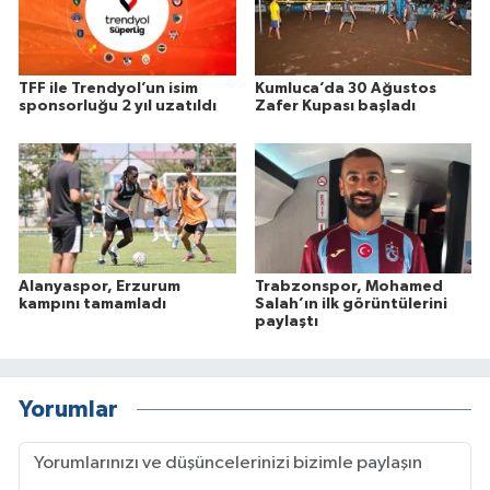
TFF ile Trendyol’un isim
Kumluca’da 30 Ağustos
sponsorluğu 2 yıl uzatıldı
Zafer Kupası başladı
Alanyaspor, Erzurum
Trabzonspor, Mohamed
kampını tamamladı
Salah’ın ilk görüntülerini
paylaştı
Yorumlar