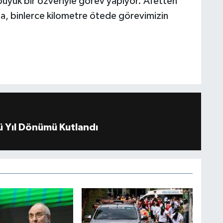
 büyük bir özveriyle görev yapıyor. Afetten
ına, binlerce kilometre ötede görevimizin
 Yıl Dönümü Kutlandı