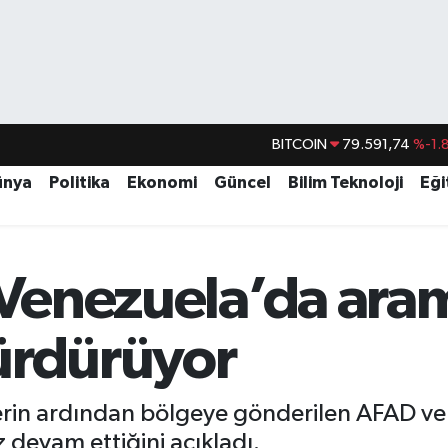
BITCOIN
79.591,74
%-1.
DOLAR
45,43620
%0.
ünya
Politika
Ekonomi
Güncel
Bilim Teknoloji
Eği
EURO
53,38690
%0.
STERLİN
61,60380
%0.
i Venezuela’da ara
G.ALTIN
6862,09000
%0.
BİST100
14.598,00
ürdürüyor
in ardından bölgeye gönderilen AFAD ve 
 devam ettiğini açıkladı.