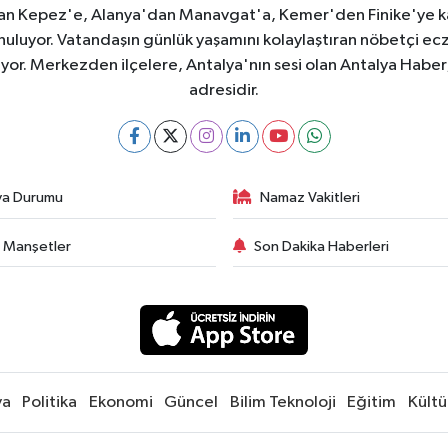
dan Kepez'e, Alanya'dan Manavgat'a, Kemer'den Finike'ye kad
nuluyor. Vatandaşın günlük yaşamını kolaylaştıran nöbetçi ec
ıyor. Merkezden ilçelere, Antalya'nın sesi olan Antalya Haber; 
adresidir.
va Durumu
Namaz Vakitleri
 Manşetler
Son Dakika Haberleri
ya
Politika
Ekonomi
Güncel
Bilim Teknoloji
Eğitim
Kültü