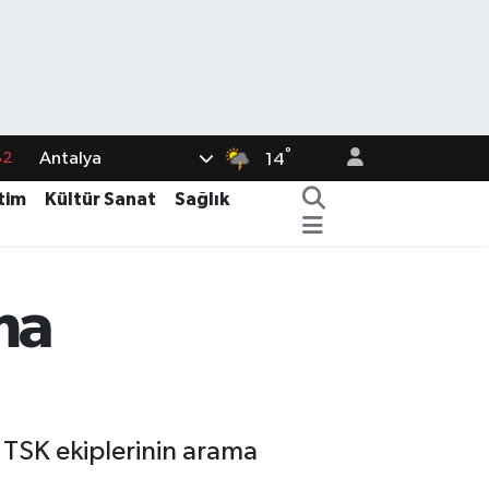
82
°
Antalya
14
02
tim
Kültür Sanat
Sağlık
19
18
ma
19
%0
TSK ekiplerinin arama