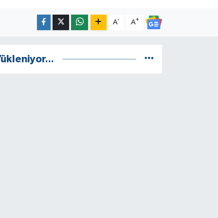
-
+
A
A
ükleniyor...