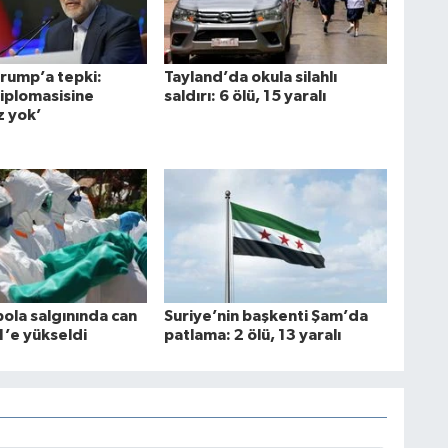
Trump’a tepki:
Tayland’da okula silahlı
diplomasisine
saldırı: 6 ölü, 15 yaralı
z yok’
ola salgınında can
Suriye’nin başkenti Şam’da
1’e yükseldi
patlama: 2 ölü, 13 yaralı