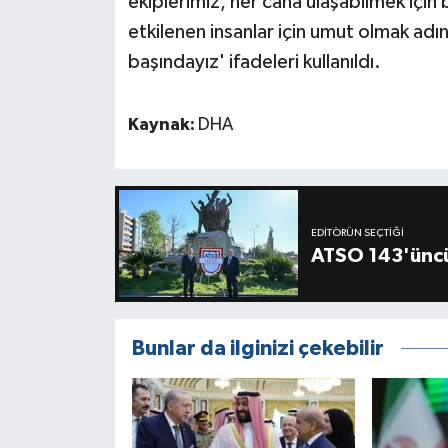
ekiplerimiz, her cana ulaşabilmek için
etkilenen insanlar için umut olmak ad
başındayız' ifadeleri kullanıldı.
Kaynak:
DHA
EDITÖRÜN SEÇTIĞI
ATSO 143'üncü
Bunlar da ilginizi çekebilir