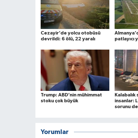
Cezayir’de yolcu otobüsü
Almanya’d
devrildi: 6 ölü, 22 yaralı
patlayıcı 
Trump: ABD’nin mühimmat
Kalabalık 
stoku çok büyük
insanlar: 
sorunu de
Yorumlar