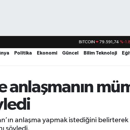
BITCOIN
79.591,74
%-1.
DOLAR
45,43620
%0.
ünya
Politika
Ekonomi
Güncel
Bilim Teknoloji
Eği
EURO
53,38690
%0.
STERLİN
61,60380
%0.
G.ALTIN
6862,09000
%0.
ile anlaşmanın m
BİST100
14.598,00
ledi
ın anlaşma yapmak istediğini belirterek iç 
ı söyledi.