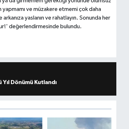
 ya da girmemem gerektiği yönünde olumsuz
zgün yapmamı ve müzakere etmemi çok daha
e arkanıza yaslanın ve rahatlayın. Sonunda her
lur!' değerlendirmesinde bulundu.
 Yıl Dönümü Kutlandı