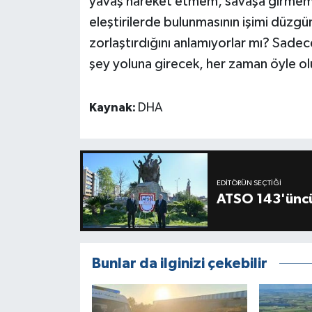
yavaş hareket etmem, savaşa girmem
eleştirilerde bulunmasının işimi dü
zorlaştırdığını anlamıyorlar mı? Sadec
şey yoluna girecek, her zaman öyle o
Kaynak:
DHA
EDITÖRÜN SEÇTIĞI
ATSO 143'üncü
Bunlar da ilginizi çekebilir