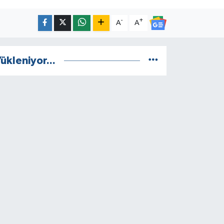
-
+
A
A
ükleniyor...