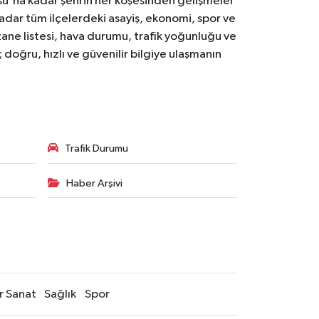
osu'na kadar şehrin her köşesinden gelişmeler
ar tüm ilçelerdeki asayiş, ekonomi, spor ve
zane listesi, hava durumu, trafik yoğunluğu ve
doğru, hızlı ve güvenilir bilgiye ulaşmanın
Trafik Durumu
Haber Arşivi
r Sanat
Sağlık
Spor