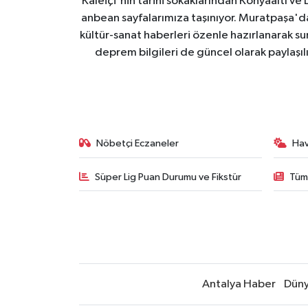
Kaleiçi'nin tarihi sokaklarından Konyaaltı v
anbean sayfalarımıza taşınıyor. Muratpaşa'
kültür-sanat haberleri özenle hazırlanarak su
deprem bilgileri de güncel olarak paylaşıl
Nöbetçi Eczaneler
Ha
Süper Lig Puan Durumu ve Fikstür
Tüm
Antalya Haber
Dün