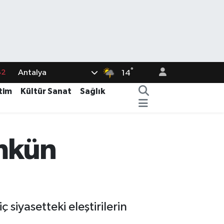
82
°
Antalya
14
02
tim
Kültür Sanat
Sağlık
19
18
19
ümkün
%0
siyasetteki eleştirilerin