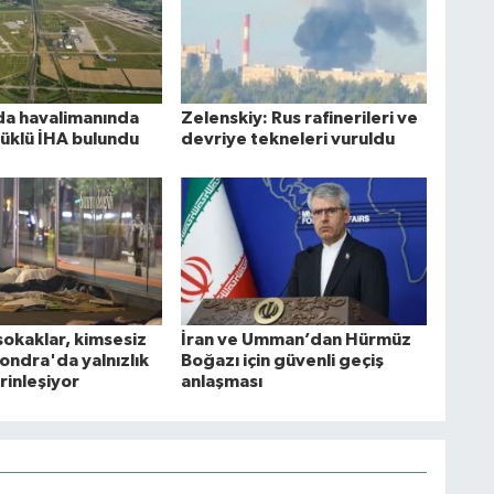
a havalimanında
Zelenskiy: Rus rafinerileri ve
yüklü İHA bulundu
devriye tekneleri vuruldu
sokaklar, kimsesiz
İran ve Umman’dan Hürmüz
Londra'da yalnızlık
Boğazı için güvenli geçiş
rinleşiyor
anlaşması