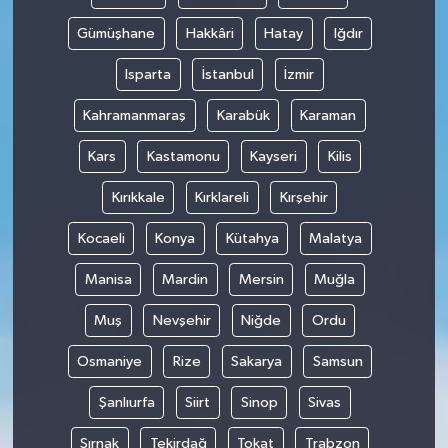
Gümüşhane
Hakkâri
Hatay
Iğdır
Isparta
İstanbul
İzmir
Kahramanmaraş
Karabük
Karaman
Kars
Kastamonu
Kayseri
Kilis
Kırıkkale
Kırklareli
Kırşehir
Kocaeli
Konya
Kütahya
Malatya
Manisa
Mardin
Mersin
Muğla
Muş
Nevşehir
Niğde
Ordu
Osmaniye
Rize
Sakarya
Samsun
Şanlıurfa
Siirt
Sinop
Sivas
Şırnak
Tekirdağ
Tokat
Trabzon