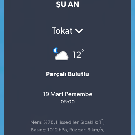
ŞU AN
Kültür Sanat
Magazin
Tokat
Medya
°
12
Politika
Sağlık
Parçalı Bulutlu
Spor
19 Mart Perşembe
05:00
Turizm
Yaşam
°
Nem: %78, Hissedilen Sıcaklık: 1
,
Basınç: 1012 hPa, Rüzgar: 9 km/s,