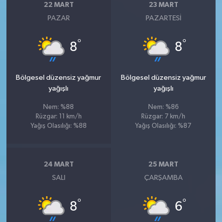
22 MART
23 MART
PAZAR
PAZARTESI
°
°
8
8
Bölgesel düzensiz yağmur
Bölgesel düzensiz yağmur
yağışlı
yağışlı
Nem: %88
Nem: %86
Rüzgar: 11 km/h
Rüzgar: 7 km/h
Yağış Olasılığı: %88
Yağış Olasılığı: %87
24 MART
25 MART
SALI
ÇARŞAMBA
°
°
8
6