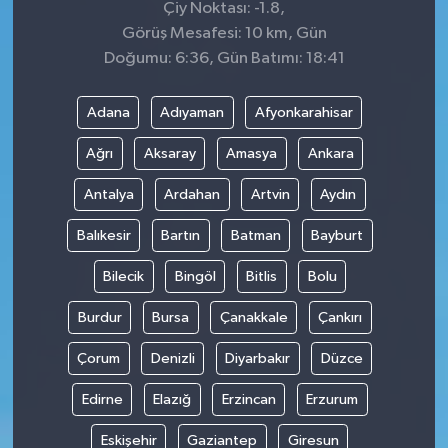
Çiy Noktası: -1.8,
Görüş Mesafesi: 10 km, Gün
Doğumu: 6:36, Gün Batımı: 18:41
Adana
Adıyaman
Afyonkarahisar
Ağrı
Aksaray
Amasya
Ankara
Antalya
Ardahan
Artvin
Aydın
Balıkesir
Bartın
Batman
Bayburt
Bilecik
Bingöl
Bitlis
Bolu
Burdur
Bursa
Çanakkale
Çankırı
Çorum
Denizli
Diyarbakır
Düzce
Edirne
Elazığ
Erzincan
Erzurum
Eskişehir
Gaziantep
Giresun