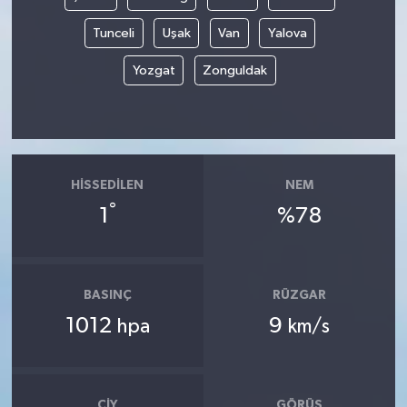
Tunceli
Uşak
Van
Yalova
Yozgat
Zonguldak
HISSEDILEN
NEM
°
1
%78
BASINÇ
RÜZGAR
1012
9
hpa
km/s
ÇIY
GÖRÜŞ