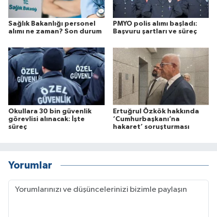
Sağlık Bakanlığı personel
PMYO polis alımı başladı:
alımı ne zaman? Son durum
Başvuru şartları ve süreç
Okullara 30 bin güvenlik
Ertuğrul Özkök hakkında
görevlisi alınacak: İşte
‘Cumhurbaşkanı’na
süreç
hakaret’ soruşturması
Yorumlar