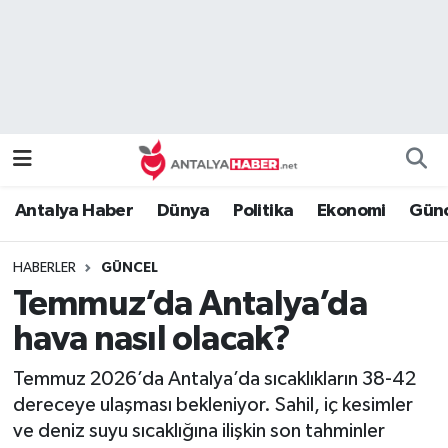
Bilim Teknoloji
Nöbetçi Eczaneler
Bölge
Hava Durumu
Dünya
Namaz Vakitleri
Antalya Haber
Dünya
Politika
Ekonomi
Günc
Eğitim
Trafik Durumu
HABERLER
GÜNCEL
Ekonomi
Süper Lig Puan Durumu ve Fikstür
Temmuz’da Antalya’da
Genel
Tüm Manşetler
hava nasıl olacak?
Temmuz 2026’da Antalya’da sıcaklıkların 38-42
Güncel
Son Dakika Haberleri
dereceye ulaşması bekleniyor. Sahil, iç kesimler
ve deniz suyu sıcaklığına ilişkin son tahminler
Güvenlik
Haber Arşivi