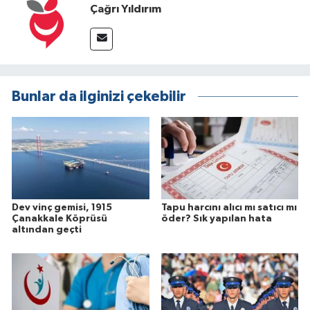
Çağrı Yıldırım
Bunlar da ilginizi çekebilir
Dev vinç gemisi, 1915
Tapu harcını alıcı mı satıcı mı
Çanakkale Köprüsü
öder? Sık yapılan hata
altından geçti