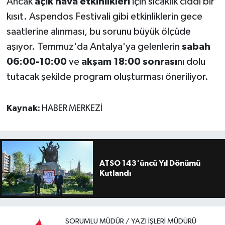
Ancak
açık hava etkinlikleri
için sıcaklık ciddi bir
kısıt. Aspendos Festivali gibi etkinliklerin gece
saatlerine alınması, bu sorunu büyük ölçüde
aşıyor. Temmuz'da Antalya'ya gelenlerin
sabah
06:00-10:00
ve
akşam 18:00 sonrası
nı dolu
tutacak şekilde program oluşturması öneriliyor.
Kaynak:
HABER MERKEZİ
ATSO 143'üncü Yıl Dönümü
Kutlandı
SORUMLU MÜDÜR / YAZI İŞLERI MÜDÜRÜ