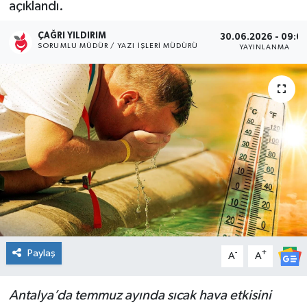
açıklandı.
Kültür Sanat
ÇAĞRI YILDIRIM
30.06.2026 - 09:0
SORUMLU MÜDÜR / YAZI İŞLERI MÜDÜRÜ
YAYINLANMA
Magazin
Medya
Politika
Sağlık
Spor
Turizm
Paylaş
-
+
A
A
Yaşam
Antalya’da temmuz ayında sıcak hava etkisini