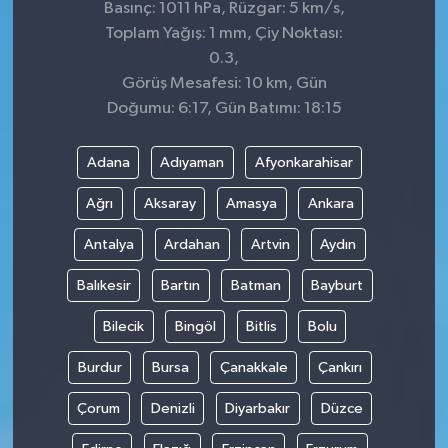
Basınç: 1011 hPa, Rüzgar: 5 km/s,
Toplam Yağış: 1 mm, Çiy Noktası:
0.3,
Görüş Mesafesi: 10 km, Gün
Doğumu: 6:17, Gün Batımı: 18:15
Adana
Adıyaman
Afyonkarahisar
Ağrı
Aksaray
Amasya
Ankara
Antalya
Ardahan
Artvin
Aydın
Balıkesir
Bartın
Batman
Bayburt
Bilecik
Bingöl
Bitlis
Bolu
Burdur
Bursa
Çanakkale
Çankırı
Çorum
Denizli
Diyarbakır
Düzce