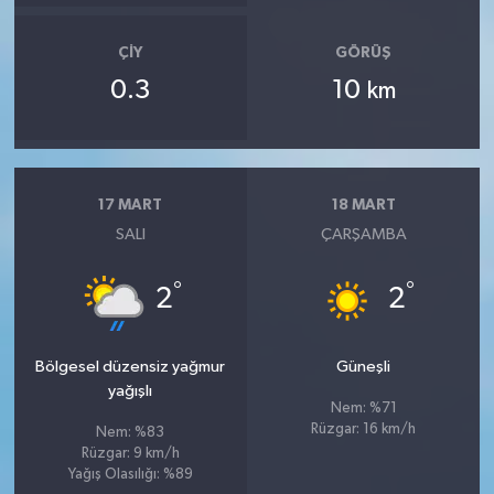
ÇIY
GÖRÜŞ
0.3
10
km
17 MART
18 MART
SALI
ÇARŞAMBA
°
°
2
2
Bölgesel düzensiz yağmur
Güneşli
yağışlı
Nem: %71
Rüzgar: 16 km/h
Nem: %83
Rüzgar: 9 km/h
Yağış Olasılığı: %89