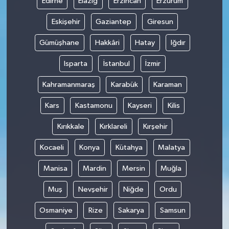
Edirne
Elazığ
Erzincan
Erzurum
Eskişehir
Gaziantep
Giresun
Gümüşhane
Hakkâri
Hatay
Iğdır
Isparta
İstanbul
İzmir
Kahramanmaraş
Karabük
Karaman
Kars
Kastamonu
Kayseri
Kilis
Kırıkkale
Kırklareli
Kırşehir
Kocaeli
Konya
Kütahya
Malatya
Manisa
Mardin
Mersin
Muğla
Muş
Nevşehir
Niğde
Ordu
Osmaniye
Rize
Sakarya
Samsun