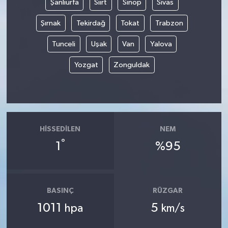
Şanlıurfa
Siirt
Sinop
Sivas
Şırnak
Tekirdağ
Tokat
Trabzon
Tunceli
Uşak
Van
Yalova
Yozgat
Zonguldak
HISSEDILEN
NEM
°
1
%95
BASINÇ
RÜZGAR
1011
5
hpa
km/s