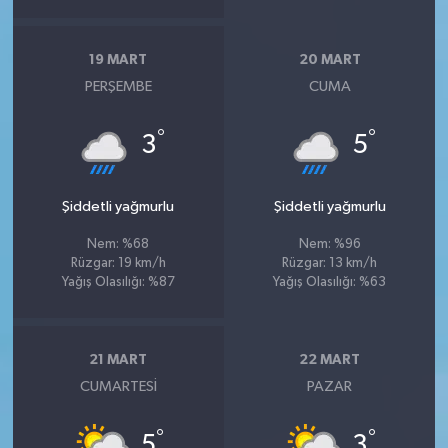
19 MART
20 MART
PERŞEMBE
CUMA
°
°
3
5
Şiddetli yağmurlu
Şiddetli yağmurlu
Nem: %68
Nem: %96
Rüzgar: 19 km/h
Rüzgar: 13 km/h
Yağış Olasılığı: %87
Yağış Olasılığı: %63
21 MART
22 MART
CUMARTESI
PAZAR
°
°
5
3