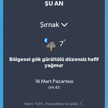
ŞU AN
Kültür Sanat
Magazin
Şırnak
Medya
°
7
Politika
Sağlık
Bölgesel gök gürültülü düzensiz hafif
yağmur
Spor
16 Mart Pazartesi
Turizm
04:45
Yaşam
°
Nem: %95, Hissedilen Sıcaklık: 1
,