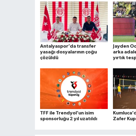
Antalyaspor’da transfer
Jayden O
yasağı dosyalarının çoğu
arka adal
çözüldü
yırtık tesp
TFF ile Trendyol’un isim
Kumluca’
sponsorluğu 2 yıl uzatıldı
Zafer Kup