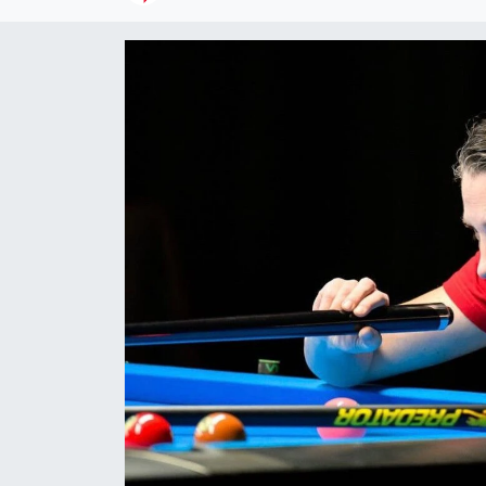
Kültür Sanat
Magazin
Medya
Politika
Sağlık
Spor
Turizm
Yaşam