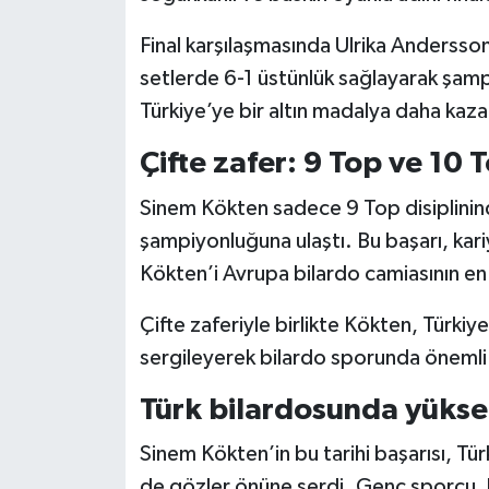
Final karşılaşmasında Ulrika Andersson
setlerde 6-1 üstünlük sağlayarak şampi
Türkiye’ye bir altın madalya daha kaza
Çifte zafer: 9 Top ve 10 
Sinem Kökten sadece 9 Top disiplinind
şampiyonluğuna ulaştı. Bu başarı, kar
Kökten’i Avrupa bilardo camiasının en d
Çifte zaferiyle birlikte Kökten, Türkiy
sergileyerek bilardo sporunda önemli b
Türk bilardosunda yüksel
Sinem Kökten’in bu tarihi başarısı, Tü
de gözler önüne serdi. Genç sporcu, k