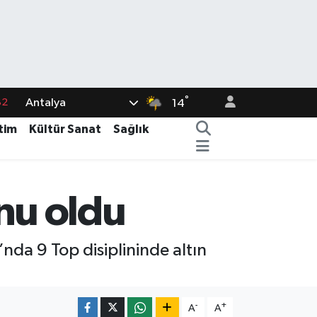
°
Antalya
02
14
19
tim
Kültür Sanat
Sağlık
18
19
nu oldu
%0
82
da 9 Top disiplininde altın
-
+
A
A