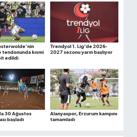
osterwolde'nin
Trendyol 1. Lig’de 2026-
e tendonunda kısmi
2027 sezonu yarın başlıyor
it edildi
da 30 Ağustos
Alanyaspor, Erzurum kampını
ası başladı
tamamladı