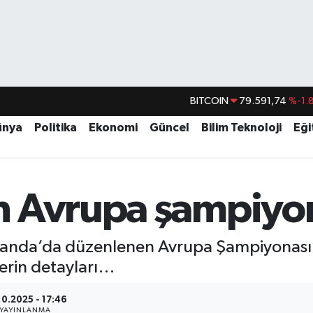
DOLAR
45,43620
%0.
EURO
53,38690
%0.
ünya
Politika
Ekonomi
Güncel
Bilim Teknoloji
Eği
STERLİN
61,60380
%0.
G.ALTIN
6862,09000
%0.
n Avrupa şampiyo
BİST100
14.598,00
BITCOIN
79.591,74
%-1.
landa’da düzenlenen Avrupa Şampiyonası’n
ferin detayları…
10.2025 - 17:46
YAYINLANMA