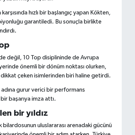
 karşısında hızlı bir başlangıç yapan Kökten,
yonluğu garantiledi. Bu sonuçla birlikte
ndırdı.
Top
e değil, 10 Top disiplininde de Avrupa
iyerinde önemli bir dönüm noktası olurken,
ikkat çeken isimlerinden biri haline getirdi.
e adına gurur verici bir performans
ir başarıya imza attı.
en bir yıldız
rk bilardosunun uluslararası arenadaki gücünü
ariyerinde önemli bir adım atarken, Türkiye