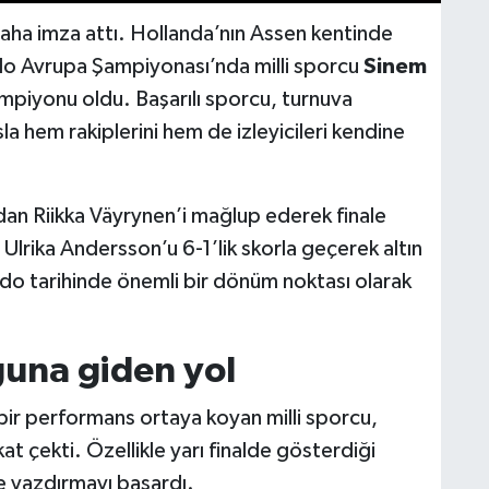
 daha imza attı. Hollanda’nın Assen kentinde
do Avrupa Şampiyonası’nda milli sporcu
Sinem
ampiyonu oldu. Başarılı sporcu, turnuva
 hem rakiplerini hem de izleyicileri kendine
dan Riikka Väyrynen’i mağlup ederek finale
bi Ulrika Andersson’u 6-1’lik skorla geçerek altın
rdo tarihinde önemli bir dönüm noktası olarak
una giden yol
 bir performans ortaya koyan milli sporcu,
at çekti. Özellikle yarı finalde gösterdiği
le yazdırmayı başardı.