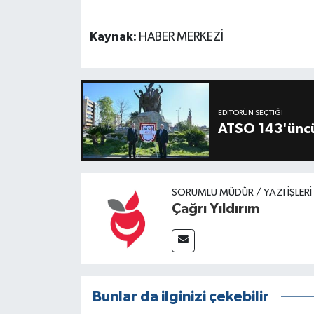
Kaynak:
HABER MERKEZİ
EDITÖRÜN SEÇTIĞI
ATSO 143'üncü
SORUMLU MÜDÜR / YAZI İŞLER
Çağrı Yıldırım
Bunlar da ilginizi çekebilir