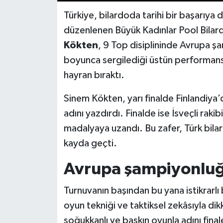
Türkiye, bilardoda tarihi bir başarıya
düzenlenen Büyük Kadınlar Pool Bilar
Kökten
, 9 Top disiplininde Avrupa ş
boyunca sergilediği üstün performansla
hayran bıraktı.
Sinem Kökten, yarı finalde Finlandiya’
adını yazdırdı. Finalde ise İsveçli raki
madalyaya uzandı. Bu zafer, Türk bila
kayda geçti.
Avrupa şampiyonluğ
Turnuvanın başından bu yana istikrarlı
oyun tekniği ve taktiksel zekâsıyla dikk
soğukkanlı ve baskın oyunla adını fina