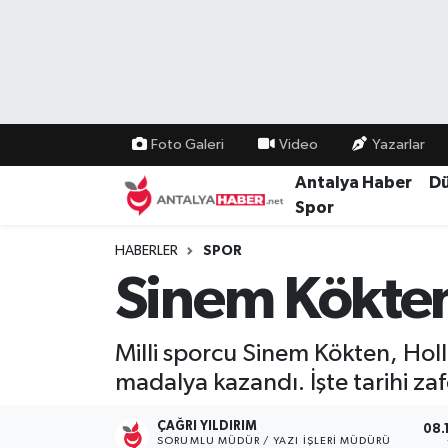
Bilim Teknoloji
Nöbetçi Eczaneler
Bölge
Hava Durumu
Foto Galeri
Video
Yazarlar
Dünya
Namaz Vakitleri
Antalya Haber
D
Spor
Eğitim
Trafik Durumu
HABERLER
SPOR
Sinem Kökte
Ekonomi
Süper Lig Puan Durumu ve Fikstür
Genel
Tüm Manşetler
Milli sporcu Sinem Kökten, Hol
madalya kazandı. İşte tarihi za
Güncel
Son Dakika Haberleri
ÇAĞRI YILDIRIM
08.
Güvenlik
Haber Arşivi
SORUMLU MÜDÜR / YAZI İŞLERI MÜDÜRÜ