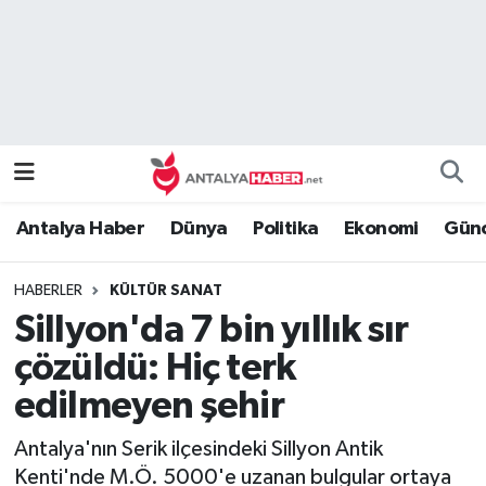
Bilim Teknoloji
Nöbetçi Eczaneler
Bölge
Hava Durumu
Dünya
Namaz Vakitleri
Antalya Haber
Dünya
Politika
Ekonomi
Günc
Eğitim
Trafik Durumu
HABERLER
KÜLTÜR SANAT
Ekonomi
Süper Lig Puan Durumu ve Fikstür
Sillyon'da 7 bin yıllık sır
Genel
Tüm Manşetler
çözüldü: Hiç terk
edilmeyen şehir
Güncel
Son Dakika Haberleri
Antalya'nın Serik ilçesindeki Sillyon Antik
Güvenlik
Haber Arşivi
Kenti'nde M.Ö. 5000'e uzanan bulgular ortaya