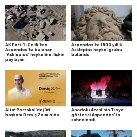
AK Parti'li Çelik'ten
Aspendos’ta 1800 yıllık
Aspendos'ta bulunan
Asklepios heykel grubu
'Asklepios' heykeline ilişkin
bulundu
paylaşım
Altın Portakal’da jüri
Anadolu Ateşi’nin Troya
başkanı Derviş Zaim oldu
gösterisi Aspendos’ta
sahnelendi