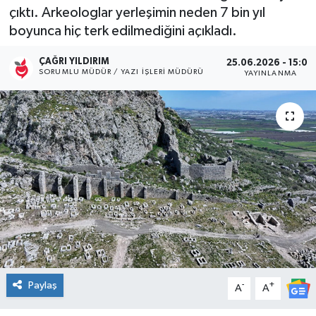
çıktı. Arkeologlar yerleşimin neden 7 bin yıl
Kültür Sanat
boyunca hiç terk edilmediğini açıkladı.
Magazin
ÇAĞRI YILDIRIM
25.06.2026 - 15:00
SORUMLU MÜDÜR / YAZI İŞLERI MÜDÜRÜ
YAYINLANMA
Medya
Politika
Sağlık
Spor
Turizm
Yaşam
Paylaş
-
+
A
A