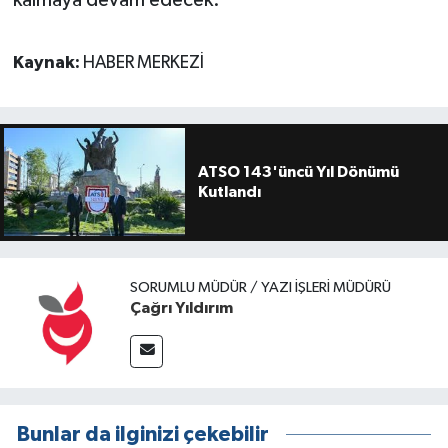
kalmaya devam edecek.
Kaynak:
HABER MERKEZİ
ATSO 143'üncü Yıl Dönümü
Kutlandı
SORUMLU MÜDÜR / YAZI İŞLERI MÜDÜRÜ
Çağrı Yıldırım
Bunlar da ilginizi çekebilir