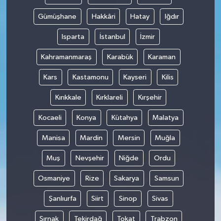
Gümüşhane
Hakkâri
Hatay
Iğdır
Isparta
İstanbul
İzmir
Kahramanmaraş
Karabük
Karaman
Kars
Kastamonu
Kayseri
Kilis
Kırıkkale
Kırklareli
Kırşehir
Kocaeli
Konya
Kütahya
Malatya
Manisa
Mardin
Mersin
Muğla
Muş
Nevşehir
Niğde
Ordu
Osmaniye
Rize
Sakarya
Samsun
Şanlıurfa
Siirt
Sinop
Sivas
Şırnak
Tekirdağ
Tokat
Trabzon