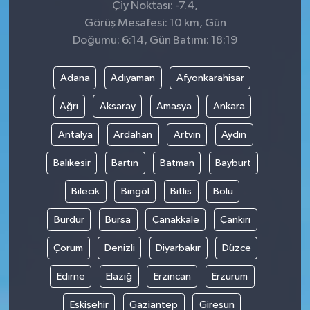
Çiy Noktası: -7.4,
Görüş Mesafesi: 10 km, Gün
Doğumu: 6:14, Gün Batımı: 18:19
Adana
Adıyaman
Afyonkarahisar
Ağrı
Aksaray
Amasya
Ankara
Antalya
Ardahan
Artvin
Aydın
Balıkesir
Bartın
Batman
Bayburt
Bilecik
Bingöl
Bitlis
Bolu
Burdur
Bursa
Çanakkale
Çankırı
Çorum
Denizli
Diyarbakır
Düzce
Edirne
Elazığ
Erzincan
Erzurum
Eskişehir
Gaziantep
Giresun