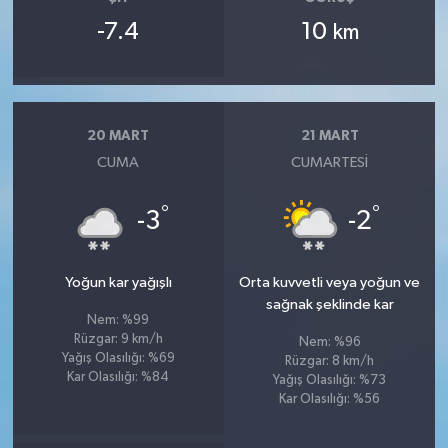
-7.4
10
km
20 MART
21 MART
CUMA
CUMARTESI
°
°
-3
-2
Yoğun kar yağışlı
Orta kuvvetli veya yoğun ve
sağnak şeklinde kar
Nem: %99
Rüzgar: 9 km/h
Nem: %96
Yağış Olasılığı: %69
Rüzgar: 8 km/h
Kar Olasılığı: %84
Yağış Olasılığı: %73
Kar Olasılığı: %56