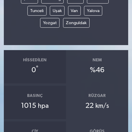
Tunceli
Uşak
Van
Yalova
Yozgat
Zonguldak
HISSEDILEN
NEM
°
0
%46
BASINÇ
RÜZGAR
1015
22
hpa
km/s
ÇIY
GÖRÜŞ