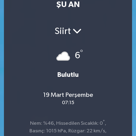
ŞU AN
Kültür Sanat
Magazin
Siirt
Medya
°
6
Politika
Sağlık
Bulutlu
Spor
19 Mart Perşembe
07:15
Turizm
Yaşam
°
Nem: %46, Hissedilen Sıcaklık: 0
,
Basınç: 1015 hPa, Rüzgar: 22 km/s,