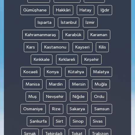
Gümüşhane
Hakkâri
Hatay
Iğdır
Isparta
İstanbul
İzmir
Kahramanmaraş
Karabük
Karaman
Kars
Kastamonu
Kayseri
Kilis
Kırıkkale
Kırklareli
Kırşehir
Kocaeli
Konya
Kütahya
Malatya
Manisa
Mardin
Mersin
Muğla
Muş
Nevşehir
Niğde
Ordu
Osmaniye
Rize
Sakarya
Samsun
Şanlıurfa
Siirt
Sinop
Sivas
Şırnak
Tekirdağ
Tokat
Trabzon