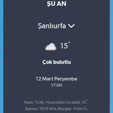
ŞU AN
Kültür Sanat
Magazin
Şanlıurfa
Medya
°
15
Politika
Sağlık
Çok bulutlu
Spor
12 Mart Perşembe
17:00
Turizm
Yaşam
°
Nem: %36, Hissedilen Sıcaklık: 15
,
Basınç: 1019 hPa, Rüzgar: 4 km/s,