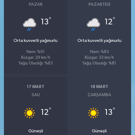
PAZAR
PAZARTESI
°
°
13
12
Orta kuvvetli yağmurlu
Orta kuvvetli yağmurlu
Nem: %91
Nem: %83
Rüzgar: 29 km/h
Rüzgar: 32 km/h
Yağış Olasılığı: %83
Yağış Olasılığı: %81
17 MART
18 MART
SALI
ÇARŞAMBA
°
°
12
13
Güneşli
Güneşli