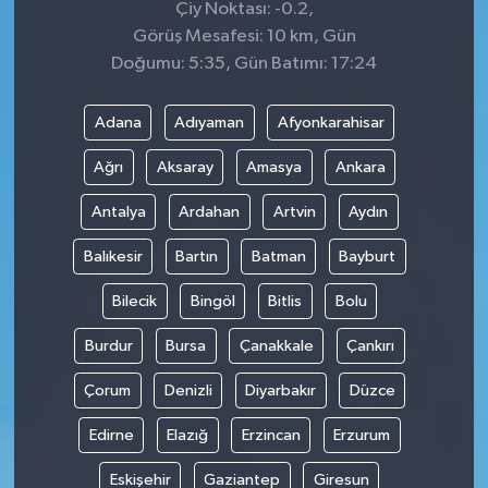
Çiy Noktası: -0.2,
Görüş Mesafesi: 10 km, Gün
Doğumu: 5:35, Gün Batımı: 17:24
Adana
Adıyaman
Afyonkarahisar
Ağrı
Aksaray
Amasya
Ankara
Antalya
Ardahan
Artvin
Aydın
Balıkesir
Bartın
Batman
Bayburt
Bilecik
Bingöl
Bitlis
Bolu
Burdur
Bursa
Çanakkale
Çankırı
Çorum
Denizli
Diyarbakır
Düzce
Edirne
Elazığ
Erzincan
Erzurum
Eskişehir
Gaziantep
Giresun