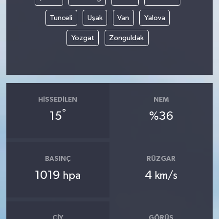
Tunceli
Uşak
Van
Yalova
Yozgat
Zonguldak
HISSEDILEN
NEM
°
15
%36
BASINÇ
RÜZGAR
1019
4
hpa
km/s
ÇIY
GÖRÜŞ