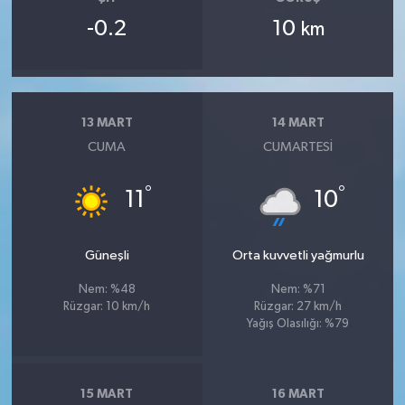
-0.2
10
km
13 MART
14 MART
CUMA
CUMARTESI
°
°
11
10
Güneşli
Orta kuvvetli yağmurlu
Nem: %48
Nem: %71
Rüzgar: 10 km/h
Rüzgar: 27 km/h
Yağış Olasılığı: %79
15 MART
16 MART