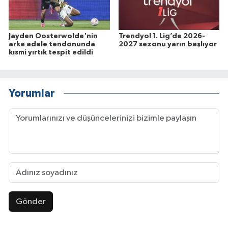
Jayden Oosterwolde'nin
Trendyol 1. Lig’de 2026-
arka adale tendonunda
2027 sezonu yarın başlıyor
kısmi yırtık tespit edildi
Yorumlar
Gönder