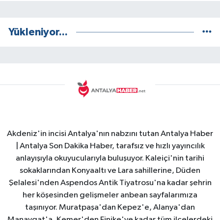
Yükleniyor...
Akdeniz'in incisi Antalya'nın nabzını tutan Antalya Haber
| Antalya Son Dakika Haber, tarafsız ve hızlı yayıncılık
anlayışıyla okuyucularıyla buluşuyor. Kaleiçi'nin tarihi
sokaklarından Konyaaltı ve Lara sahillerine, Düden
Şelalesi'nden Aspendos Antik Tiyatrosu'na kadar şehrin
her köşesinden gelişmeler anbean sayfalarımıza
taşınıyor. Muratpaşa'dan Kepez'e, Alanya'dan
Manavgat'a, Kemer'den Finike'ye kadar tüm ilçelerdeki