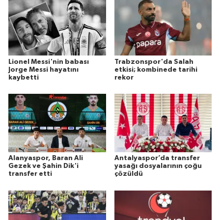
Lionel Messi'nin babası
Trabzonspor'da Salah
Jorge Messi hayatını
etkisi; kombinede tarihi
kaybetti
rekor
Alanyaspor, Baran Ali
Antalyaspor’da transfer
Gezek ve Şahin Dik'i
yasağı dosyalarının çoğu
transfer etti
çözüldü