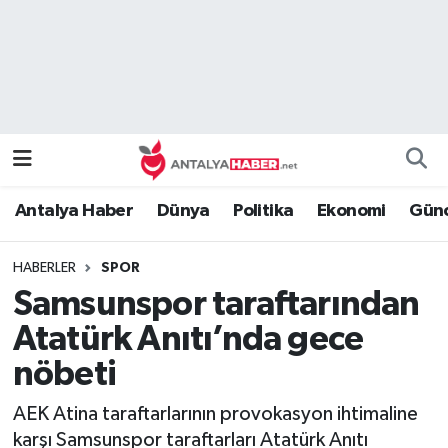
Bilim Teknoloji
Nöbetçi Eczaneler
Bölge
Hava Durumu
Dünya
Namaz Vakitleri
Antalya Haber
Dünya
Politika
Ekonomi
Günc
Eğitim
Trafik Durumu
HABERLER
SPOR
Ekonomi
Süper Lig Puan Durumu ve Fikstür
Samsunspor taraftarından
Genel
Tüm Manşetler
Atatürk Anıtı’nda gece
nöbeti
Güncel
Son Dakika Haberleri
AEK Atina taraftarlarının provokasyon ihtimaline
Güvenlik
Haber Arşivi
karşı Samsunspor taraftarları Atatürk Anıtı