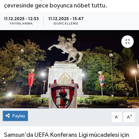
çevresinde gece boyunca nöbet tuttu.
Kültür Sanat
11.12.2025 - 12:53
11.12.2025 - 15:47
YAYINLANMA
GÜNCELLEME
Magazin
Medya
Politika
Sağlık
Spor
Turizm
Paylaş
-
+
A
A
Yaşam
Samsun'da UEFA Konferans Ligi mücadelesi için