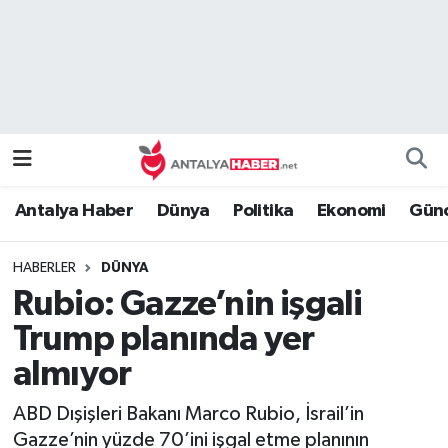
Bilim Teknoloji
Nöbetçi Eczaneler
Bölge
Hava Durumu
Dünya
Namaz Vakitleri
Antalya Haber
Dünya
Politika
Ekonomi
Günc
Eğitim
Trafik Durumu
HABERLER
DÜNYA
Ekonomi
Süper Lig Puan Durumu ve Fikstür
Rubio: Gazze’nin işgali
Genel
Tüm Manşetler
Trump planında yer
almıyor
Güncel
Son Dakika Haberleri
ABD Dışişleri Bakanı Marco Rubio, İsrail’in
Güvenlik
Haber Arşivi
Gazze’nin yüzde 70’ini işgal etme planının