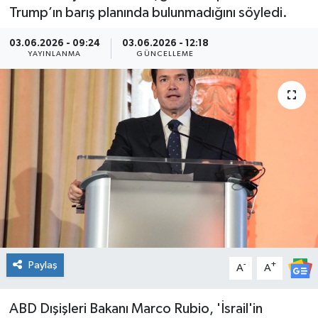
Trump’ın barış planında bulunmadığını söyledi.
Kültür Sanat
03.06.2026 - 09:24
03.06.2026 - 12:18
YAYINLANMA
GÜNCELLEME
Magazin
Medya
Politika
Sağlık
Spor
Turizm
Paylaş
-
+
A
A
Yaşam
ABD Dışişleri Bakanı Marco Rubio, 'İsrail'in