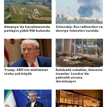
Almanya’da havalimanında
Zelenskiy: Rus rafinerileri ve
patlayıcı yüklü İHA bulundu
devriye tekneleri vuruldu
Trump: ABD’nin mühimmat
Kalabalık sokaklar, kimsesiz
stoku çok büyük
insanlar: Londra'da
yalnızlık sorunu
derinleşiyor