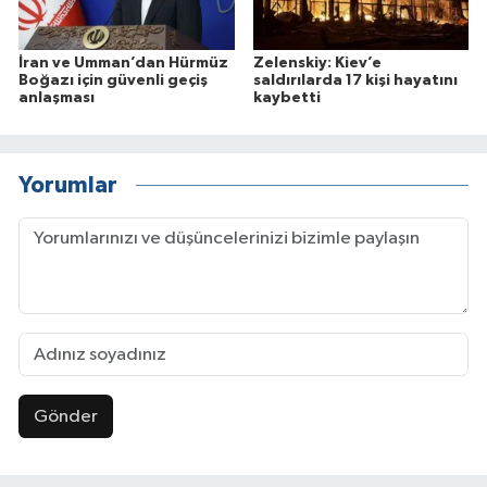
İran ve Umman’dan Hürmüz
Zelenskiy: Kiev’e
Boğazı için güvenli geçiş
saldırılarda 17 kişi hayatını
anlaşması
kaybetti
Yorumlar
Gönder