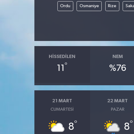
Ordu
Osmaniye
Rize
Sak
HISSEDILEN
NEM
°
11
%76
21 MART
22 MART
CUMARTESI
PAZAR
°
°
8
8