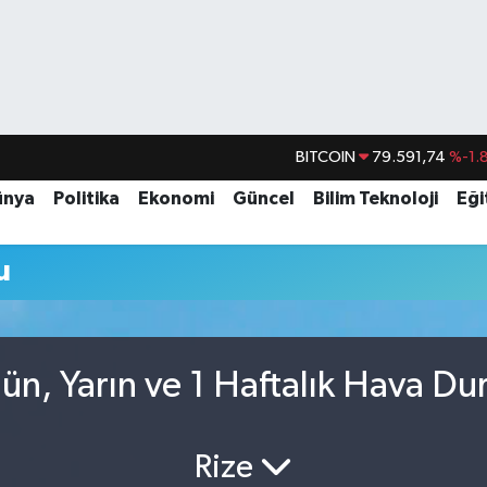
BITCOIN
79.591,74
%-1.
DOLAR
45,43620
%0.
ünya
Politika
Ekonomi
Güncel
Bilim Teknoloji
Eği
EURO
53,38690
%0.
u
STERLİN
61,60380
%0.
G.ALTIN
6862,09000
%0.
BİST100
14.598,00
n, Yarın ve 1 Haftalık Hava D
Rize