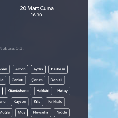
20 Mart Cuma
16:30
Noktası: 5.3,
0
ahan
Artvin
Aydın
Balıkesir
le
Çankırı
Çorum
Denizli
Gümüşhane
Hakkâri
Hatay
onu
Kayseri
Kilis
Kırıkkale
Muğla
Muş
Nevşehir
Niğde