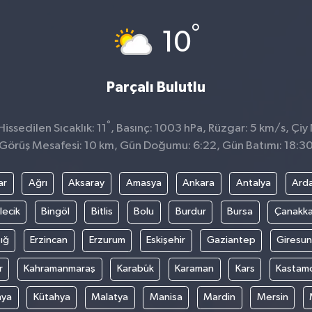
°
10
Parçalı Bulutlu
°
ssedilen Sıcaklık: 11
, Basınç: 1003 hPa, Rüzgar: 5 km/s, Çiy 
Görüş Mesafesi: 10 km, Gün Doğumu: 6:22, Gün Batımı: 18:3
ar
Ağrı
Aksaray
Amasya
Ankara
Antalya
Ard
lecik
Bingöl
Bitlis
Bolu
Burdur
Bursa
Çanakka
ığ
Erzincan
Erzurum
Eskişehir
Gaziantep
Giresun
r
Kahramanmaraş
Karabük
Karaman
Kars
Kastam
nya
Kütahya
Malatya
Manisa
Mardin
Mersin