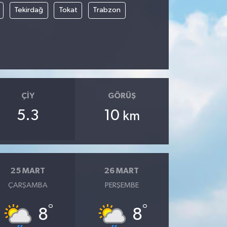
Tekirdağ
Tokat
Trabzon
ÇIY
GÖRÜŞ
5.3
10
km
25 MART
26 MART
ÇARŞAMBA
PERŞEMBE
°
°
8
8