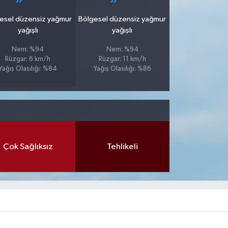
esel düzensiz yağmur
Bölgesel düzensiz yağmur
yağışlı
yağışlı
Nem: %94
Nem: %94
Rüzgar: 6 km/h
Rüzgar: 11 km/h
Yağış Olasılığı: %84
Yağış Olasılığı: %86
Çok Sağlıksız
Tehlikeli