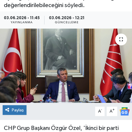
değerlendirilebileceğini söyledi.
Kültür Sanat
03.06.2026 - 11:45
03.06.2026 - 12:21
YAYINLANMA
GÜNCELLEME
Magazin
Medya
Politika
Sağlık
Spor
Turizm
Paylaş
-
+
A
A
Yaşam
CHP Grup Başkanı Özgür Özel, 'İkinci bir parti