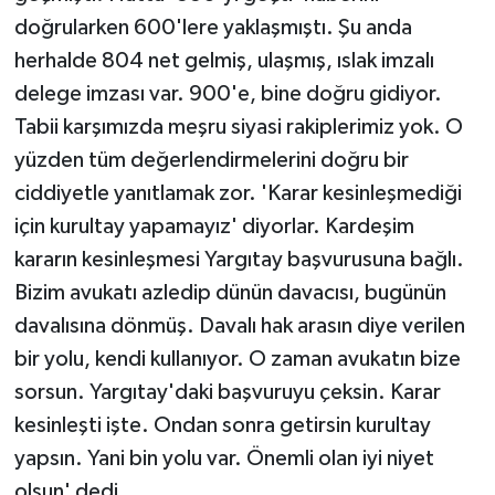
doğrularken 600'lere yaklaşmıştı. Şu anda
herhalde 804 net gelmiş, ulaşmış, ıslak imzalı
delege imzası var. 900'e, bine doğru gidiyor.
Tabii karşımızda meşru siyasi rakiplerimiz yok. O
yüzden tüm değerlendirmelerini doğru bir
ciddiyetle yanıtlamak zor. 'Karar kesinleşmediği
için kurultay yapamayız' diyorlar. Kardeşim
kararın kesinleşmesi Yargıtay başvurusuna bağlı.
Bizim avukatı azledip dünün davacısı, bugünün
davalısına dönmüş. Davalı hak arasın diye verilen
bir yolu, kendi kullanıyor. O zaman avukatın bize
sorsun. Yargıtay'daki başvuruyu çeksin. Karar
kesinleşti işte. Ondan sonra getirsin kurultay
yapsın. Yani bin yolu var. Önemli olan iyi niyet
olsun' dedi.