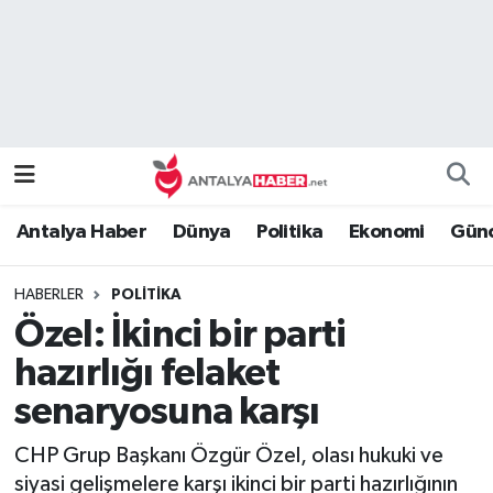
Bilim Teknoloji
Nöbetçi Eczaneler
Bölge
Hava Durumu
Dünya
Namaz Vakitleri
Antalya Haber
Dünya
Politika
Ekonomi
Günc
Eğitim
Trafik Durumu
HABERLER
POLITIKA
Ekonomi
Süper Lig Puan Durumu ve Fikstür
Özel: İkinci bir parti
Genel
Tüm Manşetler
hazırlığı felaket
senaryosuna karşı
Güncel
Son Dakika Haberleri
CHP Grup Başkanı Özgür Özel, olası hukuki ve
Güvenlik
Haber Arşivi
siyasi gelişmelere karşı ikinci bir parti hazırlığının