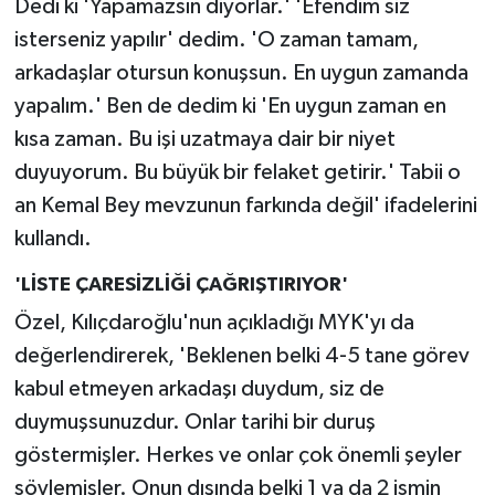
Dedi ki 'Yapamazsın diyorlar.' 'Efendim siz
isterseniz yapılır' dedim. 'O zaman tamam,
arkadaşlar otursun konuşsun. En uygun zamanda
yapalım.' Ben de dedim ki 'En uygun zaman en
kısa zaman. Bu işi uzatmaya dair bir niyet
duyuyorum. Bu büyük bir felaket getirir.' Tabii o
an Kemal Bey mevzunun farkında değil' ifadelerini
kullandı.
'LİSTE ÇARESİZLİĞİ ÇAĞRIŞTIRIYOR'
Özel, Kılıçdaroğlu'nun açıkladığı MYK'yı da
değerlendirerek, 'Beklenen belki 4-5 tane görev
kabul etmeyen arkadaşı duydum, siz de
duymuşsunuzdur. Onlar tarihi bir duruş
göstermişler. Herkes ve onlar çok önemli şeyler
söylemişler. Onun dışında belki 1 ya da 2 ismin