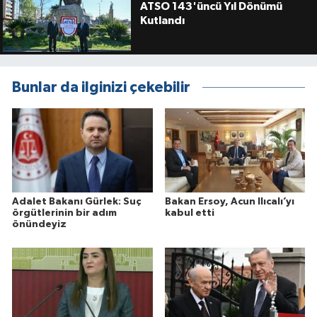
ATSO 143'üncü Yıl Dönümü
Kutlandı
Bunlar da ilginizi çekebilir
Adalet Bakanı Gürlek: Suç
Bakan Ersoy, Acun Ilıcalı’yı
örgütlerinin bir adım
kabul etti
önündeyiz