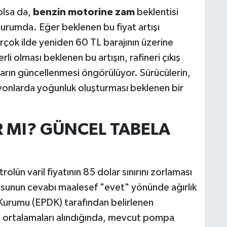
olsa da,
benzin motorine zam
beklentisi
durumda. Eğer beklenen bu fiyat artışı
birçok ilde yeniden 60 TL barajının üzerine
li olması beklenen bu artışın, rafineri çıkış
aların güncellenmesi öngörülüyor. Sürücülerin,
yonlarda yoğunluk oluşturması beklenen bir
 MI? GÜNCEL TABELA
rolün varil fiyatının 85 dolar sınırını zorlaması
sunun cevabı maalesef "evet" yönünde ağırlık
Kurumu (EPDK) tarafından belirlenen
t ortalamaları alındığında, mevcut pompa