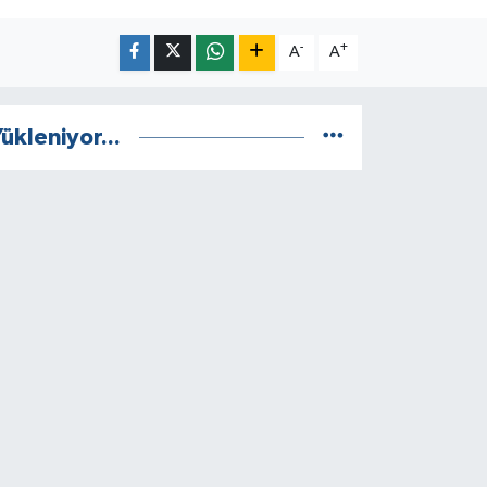
-
+
A
A
ükleniyor...