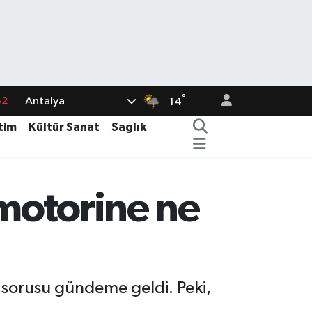
°
Antalya
02
14
19
tim
Kültür Sanat
Sağlık
18
19
motorine ne
%0
82
 sorusu gündeme geldi. Peki,