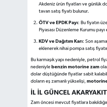
Akdeniz ürün fiyatları ve günlük d
tavan satış fiyatı bulunur.
ÖTV ve EPDK Payı
: Bu fiyatın ü
Piyasası Düzenleme Kurumu payı e
KDV ve Dağıtım Karı
: Son aşama
eklenerek nihai pompa satış fiyatına
Bu karmaşık yapı nedeniyle, petrol fiya
nedeniyle
benzin motorine zam
ola
dolar düştüğünde fiyatlar sabit kalabi
doların eş zamanlı yükselişi,
motorin
İL İL GÜNCEL AKARYAKIT
Zam öncesi mevcut fiyatlara bakıldığın