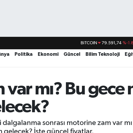
DOLAR
45,43620
%0.
EURO
53,38690
%0.
ünya
Politika
Ekonomi
Güncel
Bilim Teknoloji
Eği
STERLİN
61,60380
%0.
G.ALTIN
6862,09000
%0.
 var mı? Bu gece 
BİST100
14.598,00
BITCOIN
79.591,74
%-1.
lecek?
i dalgalanma sonrası motorine zam var mı
gelecek? İşte güncel fiyatlar.