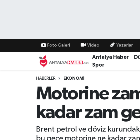
Bilim Teknoloji
Nöbetçi Eczaneler
Bölge
Hava Durumu
Foto Galeri
Video
Yazarlar
Dünya
Namaz Vakitleri
Antalya Haber
D
Spor
Eğitim
Trafik Durumu
HABERLER
EKONOMI
Motorine zam
Ekonomi
Süper Lig Puan Durumu ve Fikstür
Genel
Tüm Manşetler
kadar zam ge
Güncel
Son Dakika Haberleri
Brent petrol ve döviz kurundak
Güvenlik
Haber Arşivi
bu gece motorine ne kadar zam 