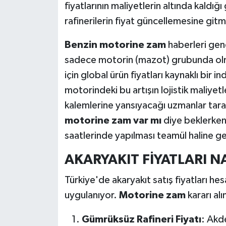
fiyatlarının maliyetlerin altında kaldığ
rafinerilerin fiyat güncellemesine gitme
Benzin motorine zam
haberleri genel
sadece motorin (mazot) grubunda olmas
için global ürün fiyatları kaynaklı bir
motorindeki bu artışın lojistik maliyet
kalemlerine yansıyacağı uzmanlar taraf
motorine zam var mı
diye beklerken
saatlerinde yapılması teamül haline 
AKARYAKIT FİYATLARI N
Türkiye'de akaryakıt satış fiyatları he
uygulanıyor.
Motorine zam
kararı alı
Gümrüksüz Rafineri Fiyatı
: Akd