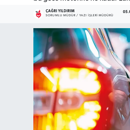
Kültür Sanat
ÇAĞRI YILDIRIM
05.
SORUMLU MÜDÜR / YAZI İŞLERI MÜDÜRÜ
Magazin
Medya
Politika
Sağlık
Spor
Turizm
Yaşam