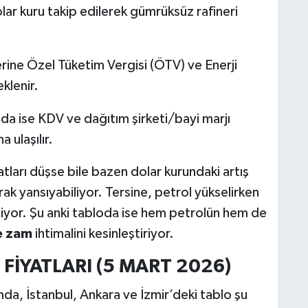
olar kuru takip edilerek gümrüksüz rafineri
zerine Özel Tüketim Vergisi (ÖTV) ve Enerji
klenir.
da ise KDV ve dağıtım şirketi/bayi marjı
 ulaşılır.
tları düşse bile bazen dolar kurundaki artış
rak yansıyabiliyor. Tersine, petrol yükselirken
liyor. Şu anki tabloda ise hem petrolün hem de
e zam
ihtimalini kesinleştiriyor.
 FİYATLARI (5 MART 2026)
da, İstanbul, Ankara ve İzmir’deki tablo şu