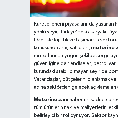
Küresel enerji piyasalarında yaşanan ha
yönlü seyir, Türkiye'deki akaryakıt fi
Özellikle lojistik ve taşımacılık sektö
konusunda araç sahipleri,
motorine z
motorlarında yoğun şekilde sorguluyo
güvenliğine dair endişeler, petrol varil 
kurundaki stabil olmayan seyir de pompa
Vatandaşlar, bütçelerini planlamak ve
adına sektörden gelecek açıklamaları 
Motorine zam
haberleri sadece bireys
tüm ürünlerin nakliye maliyetlerini etki
belirleyici bir rol oynuyor. Sektör kayn