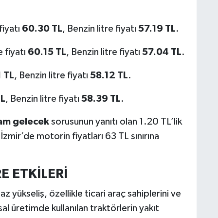
fiyatı
60.30 TL
, Benzin litre fiyatı
57.19 TL
.
e fiyatı
60.15 TL
, Benzin litre fiyatı
57.04 TL
.
 TL
, Benzin litre fiyatı
58.12 TL
.
TL
, Benzin litre fiyatı
58.39 TL
.
am gelecek
sorusunun yanıtı olan 1.20 TL’lik
İzmir’de motorin fiyatları 63 TL sınırına
E ETKİLERİ
 yükseliş, özellikle ticari araç sahiplerini ve
al üretimde kullanılan traktörlerin yakıt