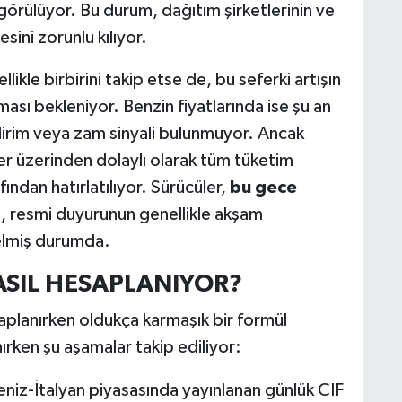
ı görülüyor. Bu durum, dağıtım şirketlerinin ve
sini zorunlu kılıyor.
likle birbirini takip etse de, bu seferki artışın
ı bekleniyor. Benzin fiyatlarında ise şu an
 indirim veya zam sinyali bulunmuyor. Ancak
ler üzerinden dolaylı olarak tüm tüketim
ından hatırlatılıyor. Sürücüler,
bu gece
, resmi duyurunun genellikle akşam
gelmiş durumda.
ASIL HESAPLANIYOR?
saplanırken oldukça karmaşık bir formül
nırken şu aşamalar takip ediliyor:
eniz-İtalyan piyasasında yayınlanan günlük CIF