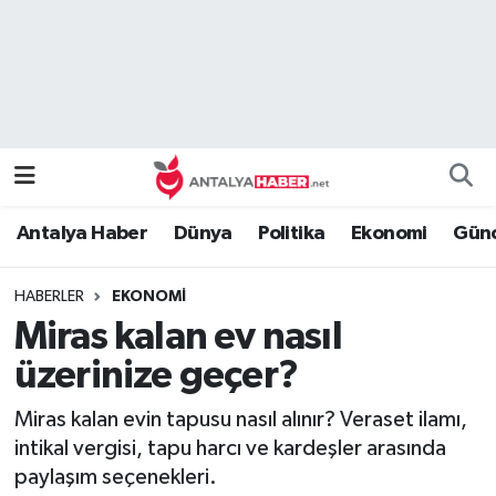
Bilim Teknoloji
Nöbetçi Eczaneler
Bölge
Hava Durumu
Dünya
Namaz Vakitleri
Antalya Haber
Dünya
Politika
Ekonomi
Günc
Eğitim
Trafik Durumu
HABERLER
EKONOMI
Ekonomi
Süper Lig Puan Durumu ve Fikstür
Miras kalan ev nasıl
Genel
Tüm Manşetler
üzerinize geçer?
Miras kalan evin tapusu nasıl alınır? Veraset ilamı,
Güncel
Son Dakika Haberleri
intikal vergisi, tapu harcı ve kardeşler arasında
paylaşım seçenekleri.
Güvenlik
Haber Arşivi