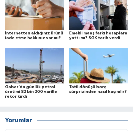
İnternetten aldığınız ürünü
Emekli maaş farkı hesaplara
iade etme hakkınız var mı?
yattı mı? SGK tarih verdi
Gabar’da günlük petrol
Tatil dönüşü borç
üretimi 83 bin 300 varille
sürprizinden nasıl kaçınılır?
rekor kırdı
Yorumlar