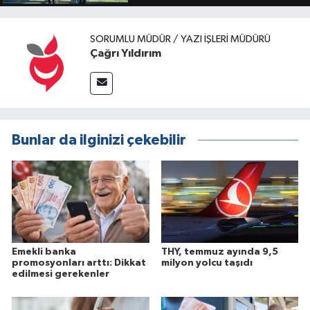
SORUMLU MÜDÜR / YAZI İŞLERI MÜDÜRÜ
Çağrı Yıldırım
Bunlar da ilginizi çekebilir
Emekli banka
THY, temmuz ayında 9,5
promosyonları arttı: Dikkat
milyon yolcu taşıdı
edilmesi gerekenler