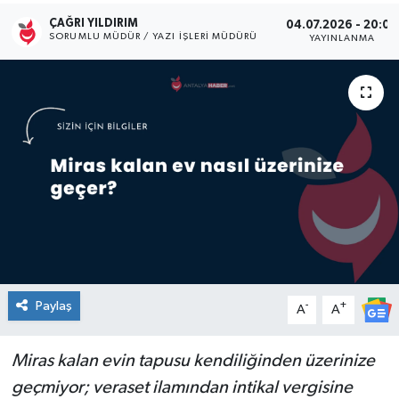
ÇAĞRI YILDIRIM
04.07.2026 - 20:05
Kültür Sanat
SORUMLU MÜDÜR / YAZI İŞLERI MÜDÜRÜ
YAYINLANMA
Magazin
Medya
Politika
Sağlık
Spor
Turizm
Paylaş
-
+
A
A
Yaşam
Miras kalan evin tapusu kendiliğinden üzerinize
geçmiyor; veraset ilamından intikal vergisine