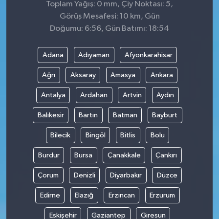
Toplam Yağış: 0 mm, Çiy Noktası: 5,
Görüş Mesafesi: 10 km, Gün
Doğumu: 6:56, Gün Batımı: 18:54
Adana
Adıyaman
Afyonkarahisar
Ağrı
Aksaray
Amasya
Ankara
Antalya
Ardahan
Artvin
Aydın
Balıkesir
Bartın
Batman
Bayburt
Bilecik
Bingöl
Bitlis
Bolu
Burdur
Bursa
Çanakkale
Çankırı
Çorum
Denizli
Diyarbakır
Düzce
Edirne
Elazığ
Erzincan
Erzurum
Eskişehir
Gaziantep
Giresun