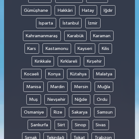
Gümüşhane
Hakkâri
Hatay
Iğdır
Isparta
İstanbul
İzmir
Kahramanmaraş
Karabük
Karaman
Kars
Kastamonu
Kayseri
Kilis
Kırıkkale
Kırklareli
Kırşehir
Kocaeli
Konya
Kütahya
Malatya
Manisa
Mardin
Mersin
Muğla
Muş
Nevşehir
Niğde
Ordu
Osmaniye
Rize
Sakarya
Samsun
Şanlıurfa
Siirt
Sinop
Sivas
Şırnak
Tekirdağ
Tokat
Trabzon