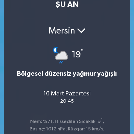
ŞU AN
Kültür Sanat
Magazin
Mersin
Medya
°
19
Politika
Sağlık
Bölgesel düzensiz yağmur yağışlı
Spor
16 Mart Pazartesi
20:45
Turizm
Yaşam
°
Nem: %71, Hissedilen Sıcaklık: 9
,
Basınç: 1012 hPa, Rüzgar: 15 km/s,