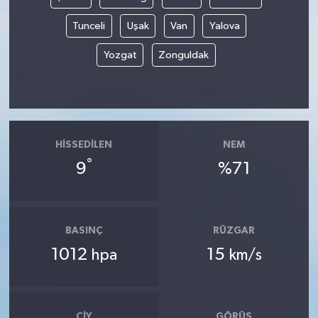
Tunceli
Uşak
Van
Yalova
Yozgat
Zonguldak
HISSEDILEN
NEM
°
9
%71
BASINÇ
RÜZGAR
1012
15
hpa
km/s
ÇIY
GÖRÜŞ