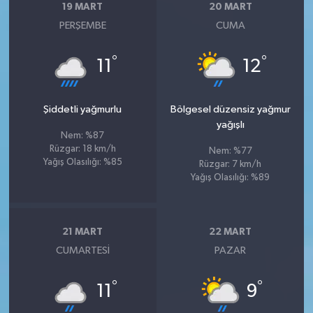
19 MART
20 MART
PERŞEMBE
CUMA
°
°
11
12
Şiddetli yağmurlu
Bölgesel düzensiz yağmur
yağışlı
Nem: %87
Rüzgar: 18 km/h
Nem: %77
Yağış Olasılığı: %85
Rüzgar: 7 km/h
Yağış Olasılığı: %89
21 MART
22 MART
CUMARTESI
PAZAR
°
°
11
9